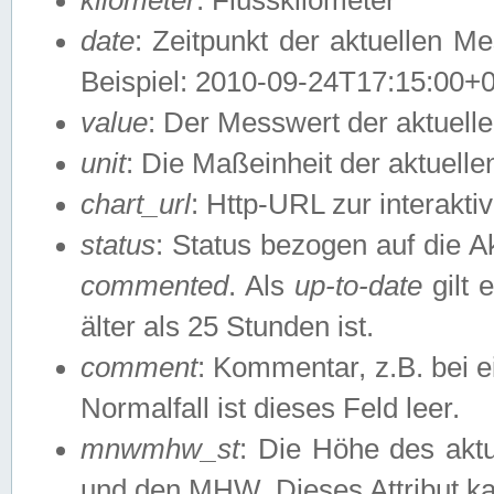
date
: Zeitpunkt der aktuellen M
Beispiel: 2010-09-24T17:15:00+
value
: Der Messwert der aktuel
unit
: Die Maßeinheit der aktuell
chart_url
: Http-URL zur interakti
status
: Status bezogen auf die A
commented
. Als
up-to-date
gilt 
älter als 25 Stunden ist.
comment
: Kommentar, z.B. bei 
Normalfall ist dieses Feld leer.
mnwmhw_st
: Die Höhe des ak
und den MHW. Dieses Attribut k