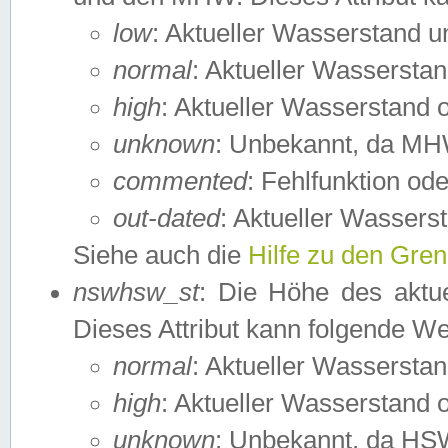
low
: Aktueller Wasserstand 
normal
: Aktueller Wassers
high
: Aktueller Wasserstand
unknown
: Unbekannt, da MH
commented
: Fehlfunktion ode
out-dated
: Aktueller Wasserst
Siehe auch die
Hilfe zu den Gre
nswhsw_st
: Die Höhe des aktu
Dieses Attribut kann folgende W
normal
: Aktueller Wassersta
high
: Aktueller Wasserstand
unknown
: Unbekannt, da HSW