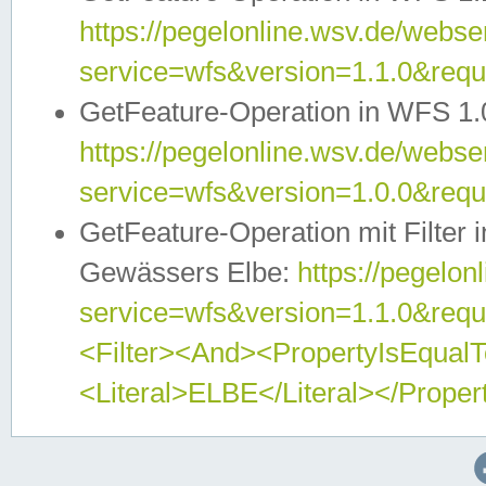
https://pegelonline.wsv.de/webser
service=wfs&version=1.1.0&req
GetFeature-Operation in WFS 1.
https://pegelonline.wsv.de/webser
service=wfs&version=1.0.0&req
GetFeature-Operation mit Filter 
Gewässers Elbe:
https://pegelon
service=wfs&version=1.1.0&req
<Filter><And><PropertyIsEqua
<Literal>ELBE</Literal></Proper