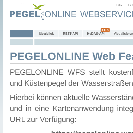
Hilfe
Lin
Überblick
REST-API
HyDAS-API
Visualisieru
PEGELONLINE Web Feat
PEGELONLINE WFS stellt kostenfr
und Küstenpegel der Wasserstraßen
Hierbei können aktuelle Wasserstän
und in eine Kartenanwendung integ
URL zur Verfügung: