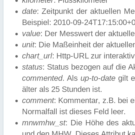
date
: Zeitpunkt der aktuellen M
Beispiel: 2010-09-24T17:15:00+
value
: Der Messwert der aktuel
unit
: Die Maßeinheit der aktuell
chart_url
: Http-URL zur interakti
status
: Status bezogen auf die A
commented
. Als
up-to-date
gilt 
älter als 25 Stunden ist.
comment
: Kommentar, z.B. bei 
Normalfall ist dieses Feld leer.
mnwmhw_st
: Die Höhe des ak
und den MHW. Dieses Attribut k