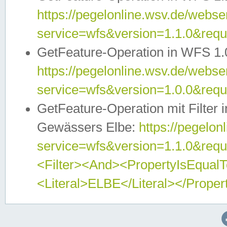
https://pegelonline.wsv.de/webser
service=wfs&version=1.1.0&req
GetFeature-Operation in WFS 1.
https://pegelonline.wsv.de/webser
service=wfs&version=1.0.0&req
GetFeature-Operation mit Filter 
Gewässers Elbe:
https://pegelon
service=wfs&version=1.1.0&req
<Filter><And><PropertyIsEqua
<Literal>ELBE</Literal></Proper