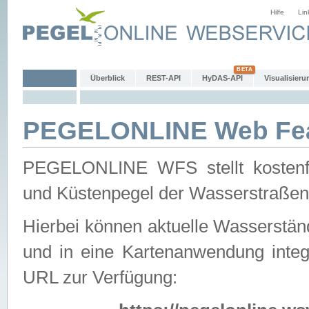
Hilfe
Lin
Überblick
REST-API
HyDAS-API
Visualisieru
PEGELONLINE Web Feat
PEGELONLINE WFS stellt kostenfr
und Küstenpegel der Wasserstraßen
Hierbei können aktuelle Wasserstän
und in eine Kartenanwendung integ
URL zur Verfügung: