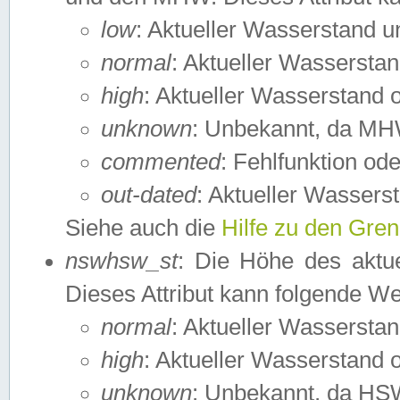
low
: Aktueller Wasserstand 
normal
: Aktueller Wassers
high
: Aktueller Wasserstand
unknown
: Unbekannt, da MH
commented
: Fehlfunktion ode
out-dated
: Aktueller Wasserst
Siehe auch die
Hilfe zu den Gre
nswhsw_st
: Die Höhe des aktu
Dieses Attribut kann folgende W
normal
: Aktueller Wassersta
high
: Aktueller Wasserstand
unknown
: Unbekannt, da HSW