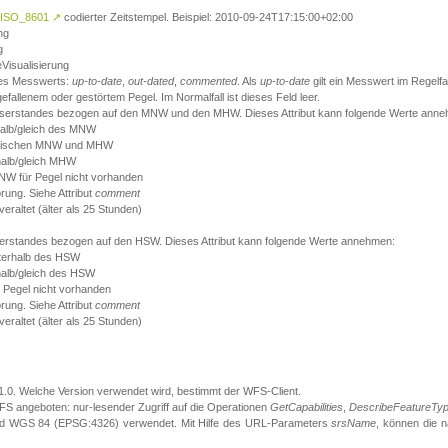
ISO_8601
↗
codierter Zeitstempel. Beispiel: 2010-09-24T17:15:00+02:00
ng
g
eVisualisierung
 des Messwerts:
up-to-date
,
out-dated
,
commented
. Als
up-to-date
gilt ein Messwert im Regelfal
fallenem oder gestörtem Pegel. Im Normalfall ist dieses Feld leer.
sserstandes bezogen auf den MNW und den MHW. Dieses Attribut kann folgende Werte ann
halb/gleich des MNW
 zwischen MNW und MHW
halb/gleich MHW
W für Pegel nicht vorhanden
örung. Siehe Attribut
comment
eraltet (älter als 25 Stunden)
serstandes bezogen auf den HSW. Dieses Attribut kann folgende Werte annehmen:
nterhalb des HSW
halb/gleich des HSW
 Pegel nicht vorhanden
örung. Siehe Attribut
comment
eraltet (älter als 25 Stunden)
.1.0. Welche Version verwendet wird, bestimmt der WFS-Client.
S angeboten: nur-lesender Zugriff auf die Operationen
GetCapabilities
,
DescribeFeatureTy
ird WGS 84 (EPSG:4326) verwendet. Mit Hilfe des URL-Parameters
srsName
, können die 