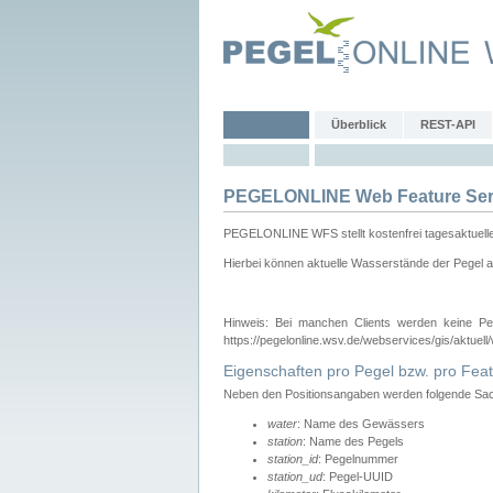
Überblick
REST-API
PEGELONLINE Web Feature Ser
PEGELONLINE WFS stellt kostenfrei tagesaktuell
Hierbei können aktuelle Wasserstände der Pegel a
Hinweis: Bei manchen Clients werden keine Pe
https://pegelonline.wsv.de/webservices/gis/aktuell
Eigenschaften pro Pegel bzw. pro Feat
Neben den Positionsangaben werden folgende Sach
water
: Name des Gewässers
station
: Name des Pegels
station_id
: Pegelnummer
station_ud
: Pegel-UUID