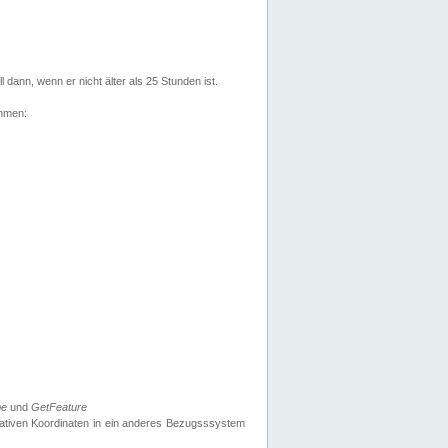
l dann, wenn er nicht älter als 25 Stunden ist.
ehmen:
pe
und
GetFeature
nativen Koordinaten in ein anderes Bezugsssystem