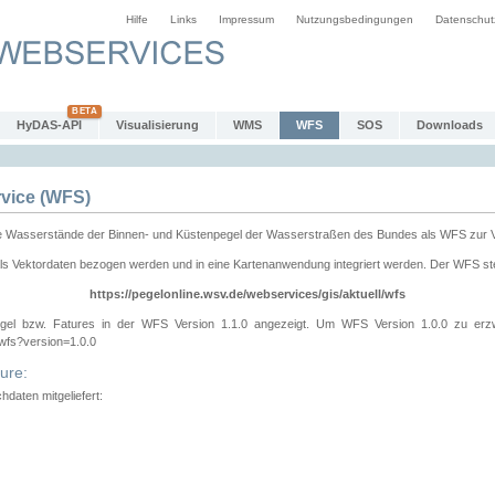
Hilfe
Links
Impressum
Nutzungsbedingungen
Datenschut
HyDAS-API
Visualisierung
WMS
WFS
SOS
Downloads
vice (WFS)
e Wasserstände der Binnen- und Küstenpegel der Wasserstraßen des Bundes als WFS zur 
ls Vektordaten bezogen werden und in eine Kartenanwendung integriert werden. Der WFS ste
https://pegelonline.wsv.de/webservices/gis/aktuell/wfs
gel bzw. Fatures in der WFS Version 1.1.0 angezeigt. Um WFS Version 1.0.0 zu erz
/wfs?version=1.0.0
ure:
daten mitgeliefert: