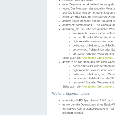
kilometer
: Flusskilometer
date
: Zeitpunkt der aktuellen Messung als
value
: Der Messwert der aktuellen Messu
unit
: Die Maßeinheit der aktuellen Messun
chart_url
: Http-URL zur interaktiven Onlin
status
: Status bezogen auf die Aktualität
comment
: Kommentar, z.B. bei einem ausge
mnwmhw_st
: Die Höhe des aktuellen Wa
low
: Aktueller Wasserstand unter
normal
: Aktueller Wasserstand
high
: Aktueller Wasserstand ober
unknown
: Unbekannt, da MHW/MN
commented
: Fehlfunktion oder St
out-dated
: Aktueller Wasserstand v
Siehe auch die
Hilfe zu den Grenzwerten
.
nswhsw_st
: Die Höhe des aktuellen Was
normal
: Aktueller Wasserstand u
high
: Aktueller Wasserstand ober
unknown
: Unbekannt, da HSW für
commented
: Fehlfunktion oder St
out-dated
: Aktueller Wasserstand v
Siehe auch die
Hilfe zu den Grenzwerten
.
Weitere Eigenschaften:
unterstützt WFS Spezifikation 1.0.0 und 1
es werden die Operationen eines Basic-WF
als natives Koordinatenbezugssystem w
projiziert werden.