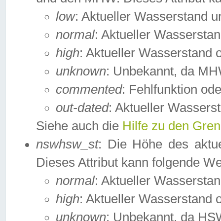
low
: Aktueller Wasserstand 
normal
: Aktueller Wassers
high
: Aktueller Wasserstand
unknown
: Unbekannt, da MH
commented
: Fehlfunktion ode
out-dated
: Aktueller Wasserst
Siehe auch die
Hilfe zu den Gre
nswhsw_st
: Die Höhe des aktu
Dieses Attribut kann folgende W
normal
: Aktueller Wassersta
high
: Aktueller Wasserstand
unknown
: Unbekannt, da HSW