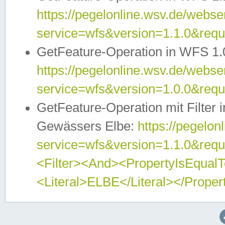
https://pegelonline.wsv.de/webser
service=wfs&version=1.1.0&req
GetFeature-Operation in WFS 1.
https://pegelonline.wsv.de/webser
service=wfs&version=1.0.0&req
GetFeature-Operation mit Filter 
Gewässers Elbe:
https://pegelon
service=wfs&version=1.1.0&req
<Filter><And><PropertyIsEqua
<Literal>ELBE</Literal></Proper