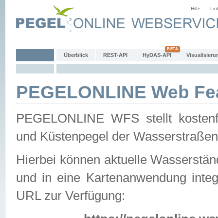
Hilfe
Lin
Überblick
REST-API
HyDAS-API
Visualisieru
PEGELONLINE Web Feat
PEGELONLINE WFS stellt kostenfr
und Küstenpegel der Wasserstraßen
Hierbei können aktuelle Wasserstän
und in eine Kartenanwendung integ
URL zur Verfügung: