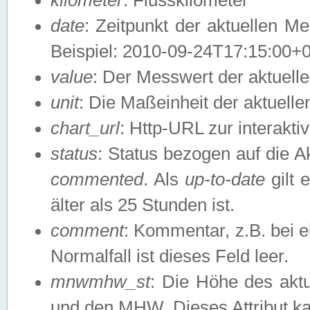
date
: Zeitpunkt der aktuellen M
Beispiel: 2010-09-24T17:15:00+
value
: Der Messwert der aktuel
unit
: Die Maßeinheit der aktuell
chart_url
: Http-URL zur interakti
status
: Status bezogen auf die A
commented
. Als
up-to-date
gilt 
älter als 25 Stunden ist.
comment
: Kommentar, z.B. bei 
Normalfall ist dieses Feld leer.
mnwmhw_st
: Die Höhe des ak
und den MHW. Dieses Attribut k