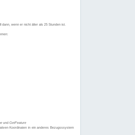
l dann, wenn er nicht älter als 25 Stunden ist.
ehmen:
pe
und
GetFeature
nativen Koordinaten in ein anderes Bezugsssystem