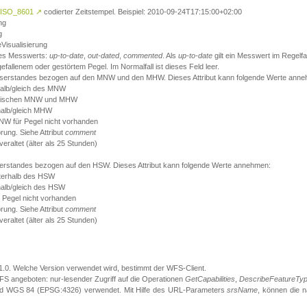
ISO_8601
↗
codierter Zeitstempel. Beispiel: 2010-09-24T17:15:00+02:00
ng
g
eVisualisierung
 des Messwerts:
up-to-date
,
out-dated
,
commented
. Als
up-to-date
gilt ein Messwert im Regelfal
fallenem oder gestörtem Pegel. Im Normalfall ist dieses Feld leer.
sserstandes bezogen auf den MNW und den MHW. Dieses Attribut kann folgende Werte ann
halb/gleich des MNW
 zwischen MNW und MHW
halb/gleich MHW
W für Pegel nicht vorhanden
örung. Siehe Attribut
comment
eraltet (älter als 25 Stunden)
serstandes bezogen auf den HSW. Dieses Attribut kann folgende Werte annehmen:
nterhalb des HSW
halb/gleich des HSW
 Pegel nicht vorhanden
örung. Siehe Attribut
comment
eraltet (älter als 25 Stunden)
.1.0. Welche Version verwendet wird, bestimmt der WFS-Client.
S angeboten: nur-lesender Zugriff auf die Operationen
GetCapabilities
,
DescribeFeatureTy
ird WGS 84 (EPSG:4326) verwendet. Mit Hilfe des URL-Parameters
srsName
, können die 