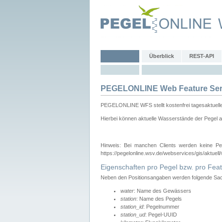
Überblick
REST-API
PEGELONLINE Web Feature Ser
PEGELONLINE WFS stellt kostenfrei tagesaktuell
Hierbei können aktuelle Wasserstände der Pegel a
Hinweis: Bei manchen Clients werden keine Pe
https://pegelonline.wsv.de/webservices/gis/aktuell
Eigenschaften pro Pegel bzw. pro Feat
Neben den Positionsangaben werden folgende Sach
water
: Name des Gewässers
station
: Name des Pegels
station_id
: Pegelnummer
station_ud
: Pegel-UUID