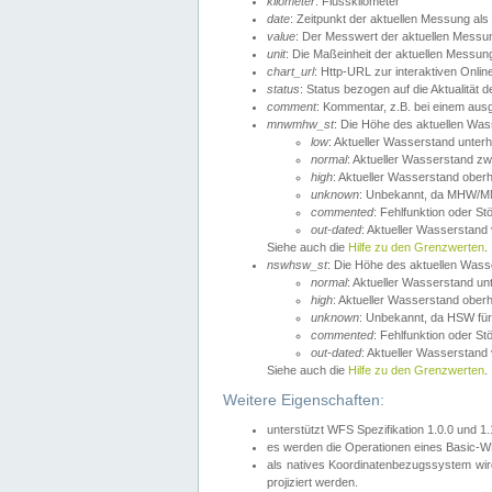
kilometer
: Flusskilometer
date
: Zeitpunkt der aktuellen Messung als
value
: Der Messwert der aktuellen Messu
unit
: Die Maßeinheit der aktuellen Messun
chart_url
: Http-URL zur interaktiven Onlin
status
: Status bezogen auf die Aktualität
comment
: Kommentar, z.B. bei einem ausge
mnwmhw_st
: Die Höhe des aktuellen Wa
low
: Aktueller Wasserstand unter
normal
: Aktueller Wasserstand
high
: Aktueller Wasserstand ober
unknown
: Unbekannt, da MHW/MN
commented
: Fehlfunktion oder St
out-dated
: Aktueller Wasserstand v
Siehe auch die
Hilfe zu den Grenzwerten
.
nswhsw_st
: Die Höhe des aktuellen Was
normal
: Aktueller Wasserstand u
high
: Aktueller Wasserstand ober
unknown
: Unbekannt, da HSW für
commented
: Fehlfunktion oder St
out-dated
: Aktueller Wasserstand v
Siehe auch die
Hilfe zu den Grenzwerten
.
Weitere Eigenschaften:
unterstützt WFS Spezifikation 1.0.0 und 1
es werden die Operationen eines Basic-WF
als natives Koordinatenbezugssystem w
projiziert werden.