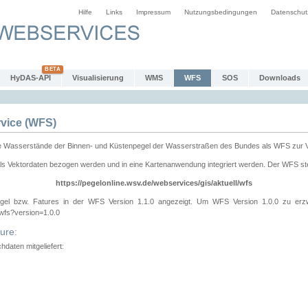
Hilfe
Links
Impressum
Nutzungsbedingungen
Datenschut
HyDAS-API
Visualisierung
WMS
WFS
SOS
Downloads
vice (WFS)
e Wasserstände der Binnen- und Küstenpegel der Wasserstraßen des Bundes als WFS zur 
ls Vektordaten bezogen werden und in eine Kartenanwendung integriert werden. Der WFS ste
https://pegelonline.wsv.de/webservices/gis/aktuell/wfs
gel bzw. Fatures in der WFS Version 1.1.0 angezeigt. Um WFS Version 1.0.0 zu erz
/wfs?version=1.0.0
ure:
daten mitgeliefert: