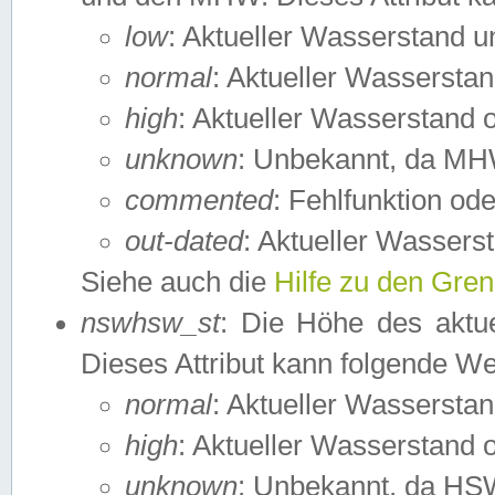
low
: Aktueller Wasserstand 
normal
: Aktueller Wassers
high
: Aktueller Wasserstand
unknown
: Unbekannt, da MH
commented
: Fehlfunktion ode
out-dated
: Aktueller Wasserst
Siehe auch die
Hilfe zu den Gre
nswhsw_st
: Die Höhe des aktu
Dieses Attribut kann folgende W
normal
: Aktueller Wassersta
high
: Aktueller Wasserstand
unknown
: Unbekannt, da HSW