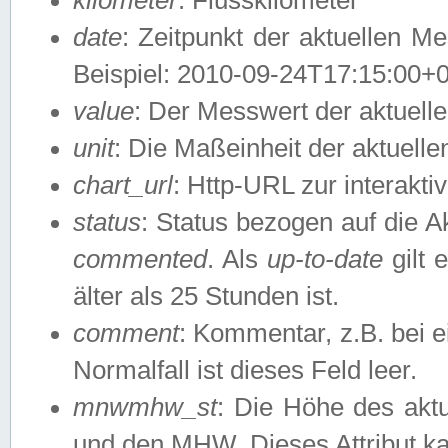
date
: Zeitpunkt der aktuellen M
Beispiel: 2010-09-24T17:15:00+
value
: Der Messwert der aktuel
unit
: Die Maßeinheit der aktuell
chart_url
: Http-URL zur interakti
status
: Status bezogen auf die A
commented
. Als
up-to-date
gilt 
älter als 25 Stunden ist.
comment
: Kommentar, z.B. bei 
Normalfall ist dieses Feld leer.
mnwmhw_st
: Die Höhe des ak
und den MHW. Dieses Attribut k