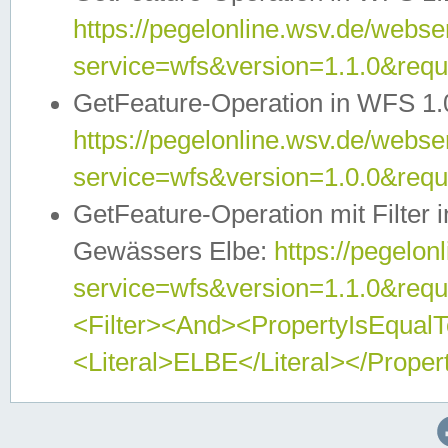
https://pegelonline.wsv.de/webser
service=wfs&version=1.1.0&req
GetFeature-Operation in WFS 1.
https://pegelonline.wsv.de/webser
service=wfs&version=1.0.0&req
GetFeature-Operation mit Filter 
Gewässers Elbe:
https://pegelon
service=wfs&version=1.1.0&req
<Filter><And><PropertyIsEqua
<Literal>ELBE</Literal></Proper