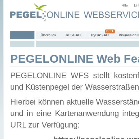
Hilfe
Lin
Überblick
REST-API
HyDAS-API
Visualisieru
PEGELONLINE Web Feat
PEGELONLINE WFS stellt kostenfr
und Küstenpegel der Wasserstraßen
Hierbei können aktuelle Wasserstän
und in eine Kartenanwendung integ
URL zur Verfügung: