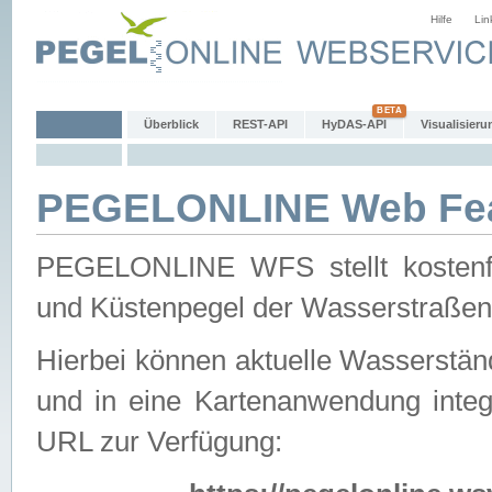
Hilfe
Lin
Überblick
REST-API
HyDAS-API
Visualisieru
PEGELONLINE Web Feat
PEGELONLINE WFS stellt kostenfr
und Küstenpegel der Wasserstraßen
Hierbei können aktuelle Wasserstän
und in eine Kartenanwendung integ
URL zur Verfügung: