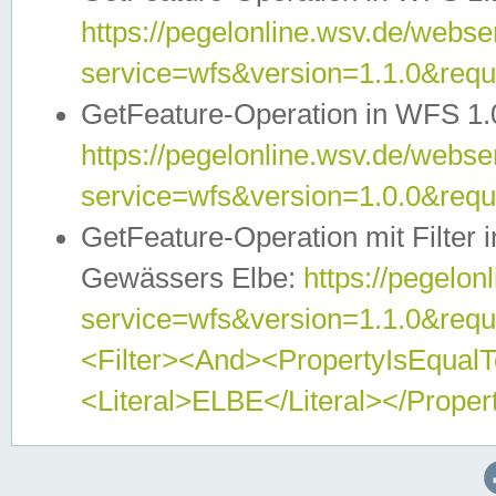
https://pegelonline.wsv.de/webser
service=wfs&version=1.1.0&req
GetFeature-Operation in WFS 1.
https://pegelonline.wsv.de/webser
service=wfs&version=1.0.0&req
GetFeature-Operation mit Filter 
Gewässers Elbe:
https://pegelon
service=wfs&version=1.1.0&req
<Filter><And><PropertyIsEqua
<Literal>ELBE</Literal></Proper