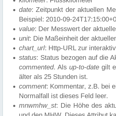
date
: Zeitpunkt der aktuellen M
Beispiel: 2010-09-24T17:15:00+
value
: Der Messwert der aktuel
unit
: Die Maßeinheit der aktuell
chart_url
: Http-URL zur interakti
status
: Status bezogen auf die A
commented
. Als
up-to-date
gilt 
älter als 25 Stunden ist.
comment
: Kommentar, z.B. bei 
Normalfall ist dieses Feld leer.
mnwmhw_st
: Die Höhe des ak
und den MHW. Dieses Attribut k