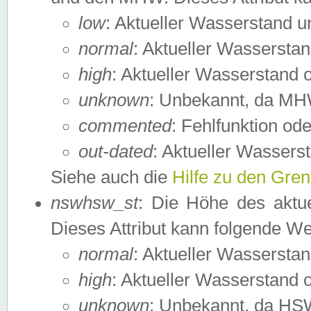
low
: Aktueller Wasserstand 
normal
: Aktueller Wassers
high
: Aktueller Wasserstand
unknown
: Unbekannt, da MH
commented
: Fehlfunktion ode
out-dated
: Aktueller Wasserst
Siehe auch die
Hilfe zu den Gre
nswhsw_st
: Die Höhe des aktu
Dieses Attribut kann folgende W
normal
: Aktueller Wassersta
high
: Aktueller Wasserstand
unknown
: Unbekannt, da HSW