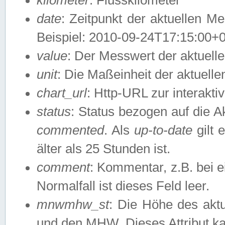
date
: Zeitpunkt der aktuellen M
Beispiel: 2010-09-24T17:15:00+
value
: Der Messwert der aktuel
unit
: Die Maßeinheit der aktuell
chart_url
: Http-URL zur interakti
status
: Status bezogen auf die A
commented
. Als
up-to-date
gilt 
älter als 25 Stunden ist.
comment
: Kommentar, z.B. bei 
Normalfall ist dieses Feld leer.
mnwmhw_st
: Die Höhe des ak
und den MHW. Dieses Attribut k