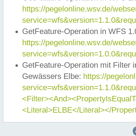
https://pegelonline.wsv.de/webser
service=wfs&version=1.1.0&req
GetFeature-Operation in WFS 1.
https://pegelonline.wsv.de/webser
service=wfs&version=1.0.0&req
GetFeature-Operation mit Filter 
Gewässers Elbe:
https://pegelon
service=wfs&version=1.1.0&req
<Filter><And><PropertyIsEqua
<Literal>ELBE</Literal></Proper