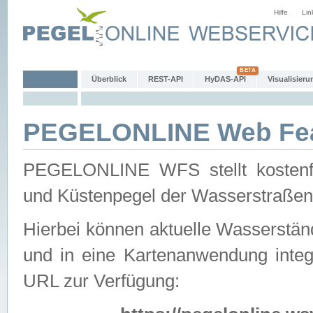
Hilfe
Lin
Überblick
REST-API
HyDAS-API
Visualisieru
PEGELONLINE Web Feat
PEGELONLINE WFS stellt kostenfr
und Küstenpegel der Wasserstraßen
Hierbei können aktuelle Wasserstän
und in eine Kartenanwendung integ
URL zur Verfügung: