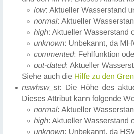
low
: Aktueller Wasserstand 
normal
: Aktueller Wassers
high
: Aktueller Wasserstand
unknown
: Unbekannt, da MH
commented
: Fehlfunktion ode
out-dated
: Aktueller Wasserst
Siehe auch die
Hilfe zu den Gre
nswhsw_st
: Die Höhe des aktu
Dieses Attribut kann folgende W
normal
: Aktueller Wassersta
high
: Aktueller Wasserstand
unknown
: Unbekannt, da HSW