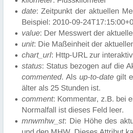
date
: Zeitpunkt der aktuellen M
Beispiel: 2010-09-24T17:15:00+
value
: Der Messwert der aktuel
unit
: Die Maßeinheit der aktuell
chart_url
: Http-URL zur interakti
status
: Status bezogen auf die A
commented
. Als
up-to-date
gilt 
älter als 25 Stunden ist.
comment
: Kommentar, z.B. bei 
Normalfall ist dieses Feld leer.
mnwmhw_st
: Die Höhe des ak
und den MHW. Dieses Attribut k