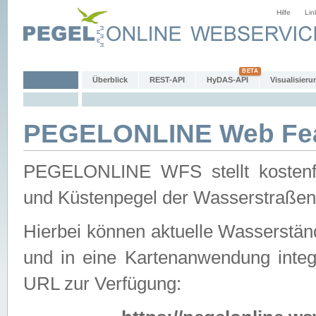
Hilfe
Lin
Überblick
REST-API
HyDAS-API
Visualisieru
PEGELONLINE Web Feat
PEGELONLINE WFS stellt kostenfr
und Küstenpegel der Wasserstraßen
Hierbei können aktuelle Wasserstän
und in eine Kartenanwendung integ
URL zur Verfügung: