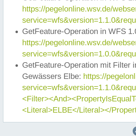
https://pegelonline.wsv.de/webser
service=wfs&version=1.1.0&req
GetFeature-Operation in WFS 1.
https://pegelonline.wsv.de/webser
service=wfs&version=1.0.0&req
GetFeature-Operation mit Filter 
Gewässers Elbe:
https://pegelon
service=wfs&version=1.1.0&req
<Filter><And><PropertyIsEqua
<Literal>ELBE</Literal></Proper