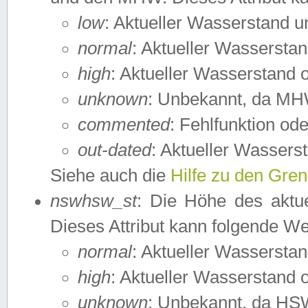
low
: Aktueller Wasserstand 
normal
: Aktueller Wassers
high
: Aktueller Wasserstand
unknown
: Unbekannt, da MH
commented
: Fehlfunktion ode
out-dated
: Aktueller Wasserst
Siehe auch die
Hilfe zu den Gre
nswhsw_st
: Die Höhe des aktu
Dieses Attribut kann folgende W
normal
: Aktueller Wassersta
high
: Aktueller Wasserstand
unknown
: Unbekannt, da HSW