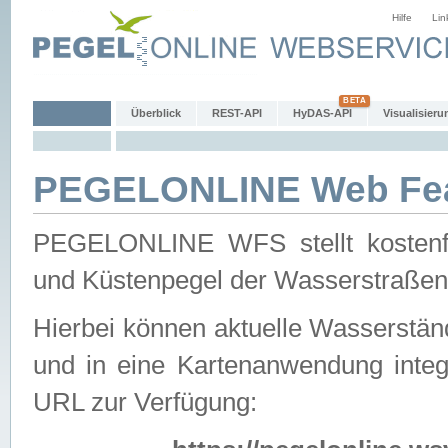
Hilfe
Lin
Überblick
REST-API
HyDAS-API
Visualisieru
PEGELONLINE Web Feat
PEGELONLINE WFS stellt kostenfr
und Küstenpegel der Wasserstraßen
Hierbei können aktuelle Wasserstän
und in eine Kartenanwendung integ
URL zur Verfügung: