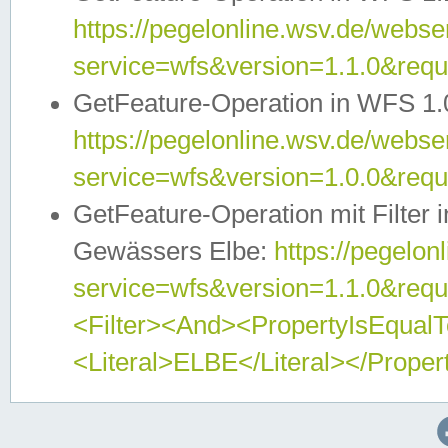
https://pegelonline.wsv.de/webser
service=wfs&version=1.1.0&req
GetFeature-Operation in WFS 1.
https://pegelonline.wsv.de/webser
service=wfs&version=1.0.0&req
GetFeature-Operation mit Filter 
Gewässers Elbe:
https://pegelon
service=wfs&version=1.1.0&req
<Filter><And><PropertyIsEqua
<Literal>ELBE</Literal></Proper