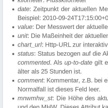
date
: Zeitpunkt der aktuellen M
Beispiel: 2010-09-24T17:15:00+
value
: Der Messwert der aktuel
unit
: Die Maßeinheit der aktuell
chart_url
: Http-URL zur interakti
status
: Status bezogen auf die A
commented
. Als
up-to-date
gilt 
älter als 25 Stunden ist.
comment
: Kommentar, z.B. bei 
Normalfall ist dieses Feld leer.
mnwmhw_st
: Die Höhe des ak
und den MHW. Dieses Attribut k