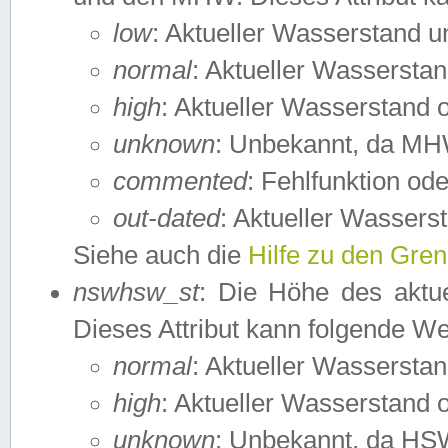
low
: Aktueller Wasserstand 
normal
: Aktueller Wassers
high
: Aktueller Wasserstand
unknown
: Unbekannt, da MH
commented
: Fehlfunktion ode
out-dated
: Aktueller Wasserst
Siehe auch die
Hilfe zu den Gre
nswhsw_st
: Die Höhe des aktu
Dieses Attribut kann folgende W
normal
: Aktueller Wassersta
high
: Aktueller Wasserstand
unknown
: Unbekannt, da HSW