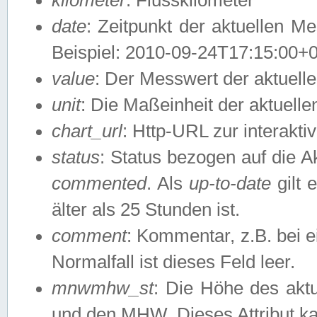
date
: Zeitpunkt der aktuellen M
Beispiel: 2010-09-24T17:15:00+
value
: Der Messwert der aktuel
unit
: Die Maßeinheit der aktuell
chart_url
: Http-URL zur interakti
status
: Status bezogen auf die A
commented
. Als
up-to-date
gilt 
älter als 25 Stunden ist.
comment
: Kommentar, z.B. bei 
Normalfall ist dieses Feld leer.
mnwmhw_st
: Die Höhe des ak
und den MHW. Dieses Attribut k