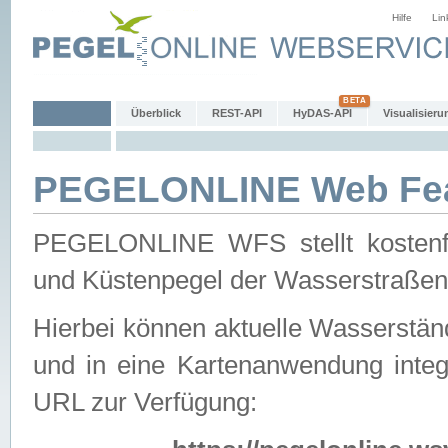
Hilfe
Lin
Überblick
REST-API
HyDAS-API
Visualisieru
PEGELONLINE Web Feat
PEGELONLINE WFS stellt kostenfr
und Küstenpegel der Wasserstraßen
Hierbei können aktuelle Wasserstän
und in eine Kartenanwendung integ
URL zur Verfügung: