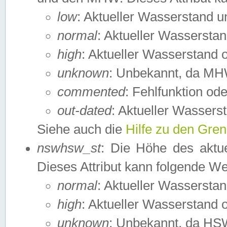
low
: Aktueller Wasserstand 
normal
: Aktueller Wassers
high
: Aktueller Wasserstand
unknown
: Unbekannt, da MH
commented
: Fehlfunktion ode
out-dated
: Aktueller Wasserst
Siehe auch die
Hilfe zu den Gre
nswhsw_st
: Die Höhe des aktu
Dieses Attribut kann folgende W
normal
: Aktueller Wassersta
high
: Aktueller Wasserstand
unknown
: Unbekannt, da HSW