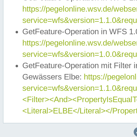
https://pegelonline.wsv.de/webser
service=wfs&version=1.1.0&req
GetFeature-Operation in WFS 1.
https://pegelonline.wsv.de/webser
service=wfs&version=1.0.0&req
GetFeature-Operation mit Filter 
Gewässers Elbe:
https://pegelon
service=wfs&version=1.1.0&req
<Filter><And><PropertyIsEqua
<Literal>ELBE</Literal></Proper