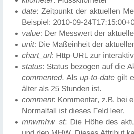
date
: Zeitpunkt der aktuellen M
Beispiel: 2010-09-24T17:15:00+
value
: Der Messwert der aktuel
unit
: Die Maßeinheit der aktuell
chart_url
: Http-URL zur interakti
status
: Status bezogen auf die A
commented
. Als
up-to-date
gilt 
älter als 25 Stunden ist.
comment
: Kommentar, z.B. bei 
Normalfall ist dieses Feld leer.
mnwmhw_st
: Die Höhe des ak
und den MHW. Dieses Attribut k