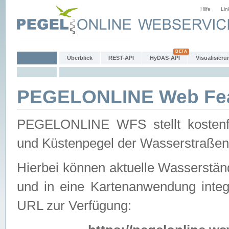
Hilfe
Lin
Überblick
REST-API
HyDAS-API
Visualisieru
PEGELONLINE Web Feat
PEGELONLINE WFS stellt kostenfr
und Küstenpegel der Wasserstraßen
Hierbei können aktuelle Wasserstän
und in eine Kartenanwendung integ
URL zur Verfügung: