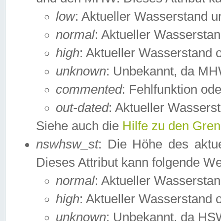
low
: Aktueller Wasserstand 
normal
: Aktueller Wassers
high
: Aktueller Wasserstand
unknown
: Unbekannt, da MH
commented
: Fehlfunktion ode
out-dated
: Aktueller Wasserst
Siehe auch die
Hilfe zu den Gre
nswhsw_st
: Die Höhe des aktu
Dieses Attribut kann folgende W
normal
: Aktueller Wassersta
high
: Aktueller Wasserstand
unknown
: Unbekannt, da HSW