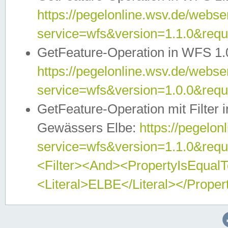
https://pegelonline.wsv.de/webser
service=wfs&version=1.1.0&req
GetFeature-Operation in WFS 1.
https://pegelonline.wsv.de/webser
service=wfs&version=1.0.0&req
GetFeature-Operation mit Filter 
Gewässers Elbe:
https://pegelon
service=wfs&version=1.1.0&req
<Filter><And><PropertyIsEqua
<Literal>ELBE</Literal></Proper