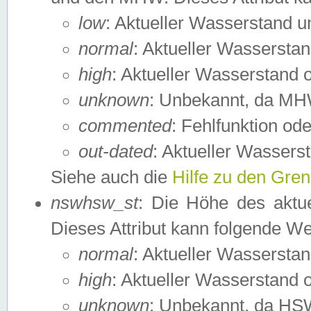
low
: Aktueller Wasserstand 
normal
: Aktueller Wassers
high
: Aktueller Wasserstand
unknown
: Unbekannt, da MH
commented
: Fehlfunktion ode
out-dated
: Aktueller Wasserst
Siehe auch die
Hilfe zu den Gre
nswhsw_st
: Die Höhe des aktu
Dieses Attribut kann folgende W
normal
: Aktueller Wassersta
high
: Aktueller Wasserstand
unknown
: Unbekannt, da HSW