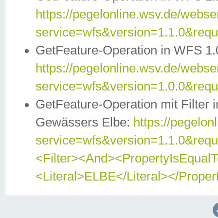
https://pegelonline.wsv.de/webser
service=wfs&version=1.1.0&req
GetFeature-Operation in WFS 1.
https://pegelonline.wsv.de/webser
service=wfs&version=1.0.0&req
GetFeature-Operation mit Filter 
Gewässers Elbe:
https://pegelon
service=wfs&version=1.1.0&req
<Filter><And><PropertyIsEqua
<Literal>ELBE</Literal></Proper