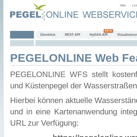
Hilfe
Lin
Überblick
REST-API
HyDAS-API
Visualisieru
PEGELONLINE Web Feat
PEGELONLINE WFS stellt kostenfr
und Küstenpegel der Wasserstraßen
Hierbei können aktuelle Wasserstän
und in eine Kartenanwendung integ
URL zur Verfügung: