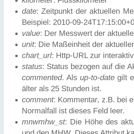
date
: Zeitpunkt der aktuellen M
Beispiel: 2010-09-24T17:15:00+
value
: Der Messwert der aktuel
unit
: Die Maßeinheit der aktuell
chart_url
: Http-URL zur interakti
status
: Status bezogen auf die A
commented
. Als
up-to-date
gilt 
älter als 25 Stunden ist.
comment
: Kommentar, z.B. bei 
Normalfall ist dieses Feld leer.
mnwmhw_st
: Die Höhe des ak
und den MHW. Dieses Attribut k