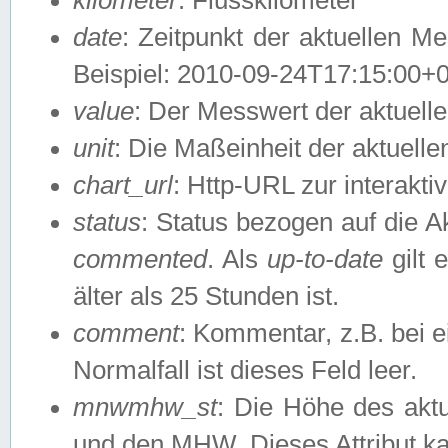
date
: Zeitpunkt der aktuellen M
Beispiel: 2010-09-24T17:15:00+
value
: Der Messwert der aktuel
unit
: Die Maßeinheit der aktuell
chart_url
: Http-URL zur interakti
status
: Status bezogen auf die A
commented
. Als
up-to-date
gilt 
älter als 25 Stunden ist.
comment
: Kommentar, z.B. bei 
Normalfall ist dieses Feld leer.
mnwmhw_st
: Die Höhe des ak
und den MHW. Dieses Attribut k