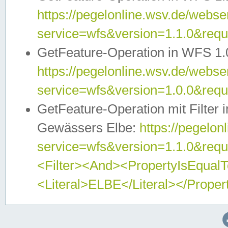
https://pegelonline.wsv.de/webser
service=wfs&version=1.1.0&req
GetFeature-Operation in WFS 1.
https://pegelonline.wsv.de/webser
service=wfs&version=1.0.0&req
GetFeature-Operation mit Filter 
Gewässers Elbe:
https://pegelon
service=wfs&version=1.1.0&req
<Filter><And><PropertyIsEqua
<Literal>ELBE</Literal></Proper