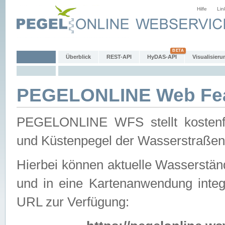
Hilfe
Lin
Überblick
REST-API
HyDAS-API
Visualisieru
PEGELONLINE Web Feat
PEGELONLINE WFS stellt kostenfr
und Küstenpegel der Wasserstraßen
Hierbei können aktuelle Wasserstän
und in eine Kartenanwendung integ
URL zur Verfügung: