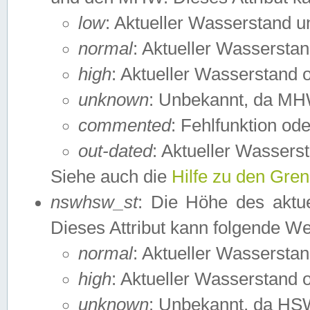
low
: Aktueller Wasserstand 
normal
: Aktueller Wassers
high
: Aktueller Wasserstand
unknown
: Unbekannt, da MH
commented
: Fehlfunktion ode
out-dated
: Aktueller Wasserst
Siehe auch die
Hilfe zu den Gre
nswhsw_st
: Die Höhe des aktu
Dieses Attribut kann folgende W
normal
: Aktueller Wassersta
high
: Aktueller Wasserstand
unknown
: Unbekannt, da HSW