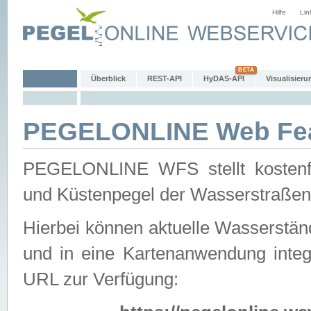
Hilfe
Lin
Überblick
REST-API
HyDAS-API
Visualisieru
PEGELONLINE Web Feat
PEGELONLINE WFS stellt kostenfr
und Küstenpegel der Wasserstraßen
Hierbei können aktuelle Wasserstän
und in eine Kartenanwendung integ
URL zur Verfügung: