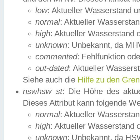
low
: Aktueller Wasserstand 
normal
: Aktueller Wassers
high
: Aktueller Wasserstand
unknown
: Unbekannt, da MH
commented
: Fehlfunktion ode
out-dated
: Aktueller Wasserst
Siehe auch die
Hilfe zu den Gre
nswhsw_st
: Die Höhe des aktu
Dieses Attribut kann folgende W
normal
: Aktueller Wassersta
high
: Aktueller Wasserstand
unknown
: Unbekannt, da HSW