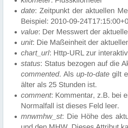
date
: Zeitpunkt der aktuellen M
Beispiel: 2010-09-24T17:15:00+
value
: Der Messwert der aktuel
unit
: Die Maßeinheit der aktuell
chart_url
: Http-URL zur interakti
status
: Status bezogen auf die A
commented
. Als
up-to-date
gilt 
älter als 25 Stunden ist.
comment
: Kommentar, z.B. bei 
Normalfall ist dieses Feld leer.
mnwmhw_st
: Die Höhe des ak
und den MHW. Dieses Attribut k