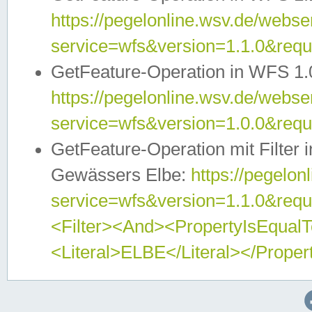
https://pegelonline.wsv.de/webser
service=wfs&version=1.1.0&req
GetFeature-Operation in WFS 1.
https://pegelonline.wsv.de/webser
service=wfs&version=1.0.0&req
GetFeature-Operation mit Filter 
Gewässers Elbe:
https://pegelon
service=wfs&version=1.1.0&req
<Filter><And><PropertyIsEqua
<Literal>ELBE</Literal></Proper