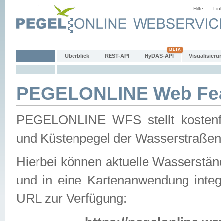
Hilfe
Lin
Überblick
REST-API
HyDAS-API
Visualisieru
PEGELONLINE Web Feat
PEGELONLINE WFS stellt kostenfr
und Küstenpegel der Wasserstraßen
Hierbei können aktuelle Wasserstän
und in eine Kartenanwendung integ
URL zur Verfügung: