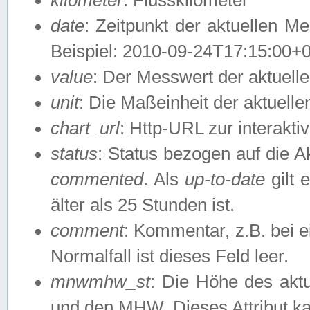
date
: Zeitpunkt der aktuellen M
Beispiel: 2010-09-24T17:15:00+
value
: Der Messwert der aktuel
unit
: Die Maßeinheit der aktuell
chart_url
: Http-URL zur interakti
status
: Status bezogen auf die A
commented
. Als
up-to-date
gilt 
älter als 25 Stunden ist.
comment
: Kommentar, z.B. bei 
Normalfall ist dieses Feld leer.
mnwmhw_st
: Die Höhe des ak
und den MHW. Dieses Attribut k