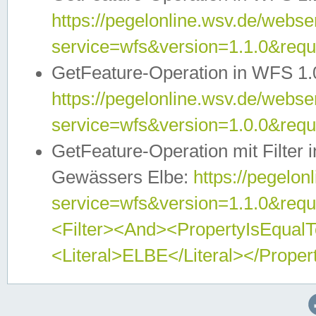
https://pegelonline.wsv.de/webser
service=wfs&version=1.1.0&req
GetFeature-Operation in WFS 1.
https://pegelonline.wsv.de/webser
service=wfs&version=1.0.0&req
GetFeature-Operation mit Filter 
Gewässers Elbe:
https://pegelon
service=wfs&version=1.1.0&req
<Filter><And><PropertyIsEqua
<Literal>ELBE</Literal></Proper