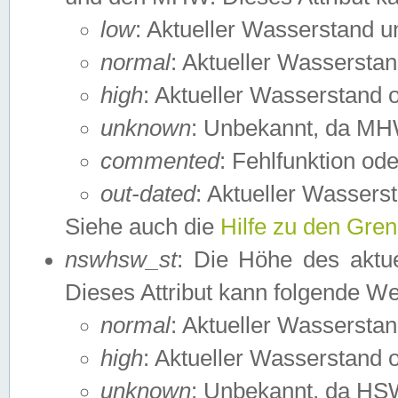
low
: Aktueller Wasserstand 
normal
: Aktueller Wassers
high
: Aktueller Wasserstand
unknown
: Unbekannt, da MH
commented
: Fehlfunktion ode
out-dated
: Aktueller Wasserst
Siehe auch die
Hilfe zu den Gre
nswhsw_st
: Die Höhe des aktu
Dieses Attribut kann folgende W
normal
: Aktueller Wassersta
high
: Aktueller Wasserstand
unknown
: Unbekannt, da HSW