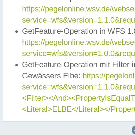
https://pegelonline.wsv.de/webser
service=wfs&version=1.1.0&req
GetFeature-Operation in WFS 1.
https://pegelonline.wsv.de/webser
service=wfs&version=1.0.0&req
GetFeature-Operation mit Filter 
Gewässers Elbe:
https://pegelon
service=wfs&version=1.1.0&req
<Filter><And><PropertyIsEqua
<Literal>ELBE</Literal></Proper