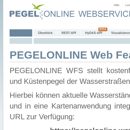
Hilfe
Lin
Überblick
REST-API
HyDAS-API
Visualisieru
PEGELONLINE Web Feat
PEGELONLINE WFS stellt kostenfr
und Küstenpegel der Wasserstraßen
Hierbei können aktuelle Wasserstän
und in eine Kartenanwendung integ
URL zur Verfügung: