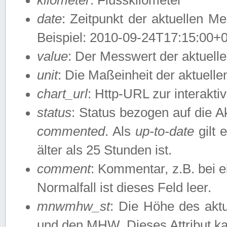
date
: Zeitpunkt der aktuellen M
Beispiel: 2010-09-24T17:15:00+
value
: Der Messwert der aktuel
unit
: Die Maßeinheit der aktuell
chart_url
: Http-URL zur interakti
status
: Status bezogen auf die A
commented
. Als
up-to-date
gilt 
älter als 25 Stunden ist.
comment
: Kommentar, z.B. bei 
Normalfall ist dieses Feld leer.
mnwmhw_st
: Die Höhe des ak
und den MHW. Dieses Attribut k