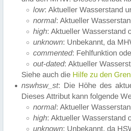
low
: Aktueller Wasserstand 
normal
: Aktueller Wassers
high
: Aktueller Wasserstand
unknown
: Unbekannt, da MH
commented
: Fehlfunktion ode
out-dated
: Aktueller Wasserst
Siehe auch die
Hilfe zu den Gre
nswhsw_st
: Die Höhe des aktu
Dieses Attribut kann folgende W
normal
: Aktueller Wassersta
high
: Aktueller Wasserstand
unknown
: Unbekannt, da HSW