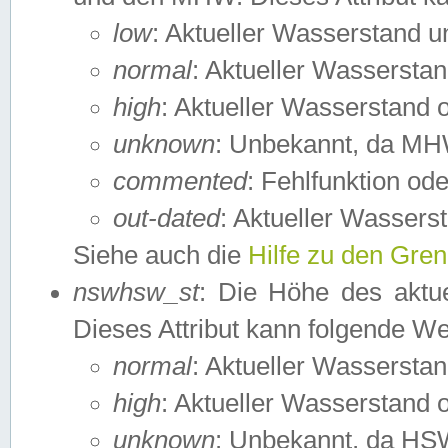
low
: Aktueller Wasserstand 
normal
: Aktueller Wassers
high
: Aktueller Wasserstand
unknown
: Unbekannt, da MH
commented
: Fehlfunktion ode
out-dated
: Aktueller Wasserst
Siehe auch die
Hilfe zu den Gre
nswhsw_st
: Die Höhe des aktu
Dieses Attribut kann folgende W
normal
: Aktueller Wassersta
high
: Aktueller Wasserstand
unknown
: Unbekannt, da HSW