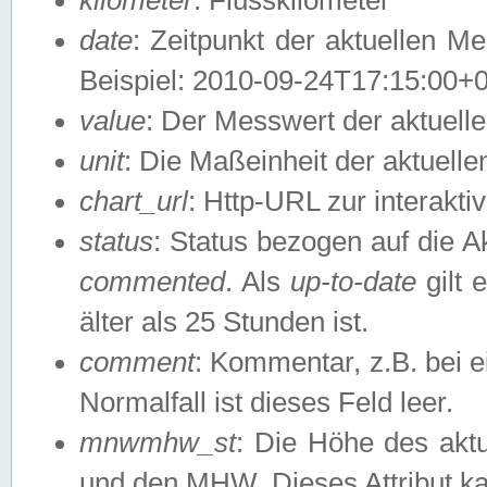
date
: Zeitpunkt der aktuellen M
Beispiel: 2010-09-24T17:15:00+
value
: Der Messwert der aktuel
unit
: Die Maßeinheit der aktuell
chart_url
: Http-URL zur interakti
status
: Status bezogen auf die A
commented
. Als
up-to-date
gilt 
älter als 25 Stunden ist.
comment
: Kommentar, z.B. bei 
Normalfall ist dieses Feld leer.
mnwmhw_st
: Die Höhe des ak
und den MHW. Dieses Attribut k