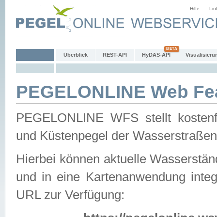
Hilfe
Lin
Überblick
REST-API
HyDAS-API
Visualisieru
PEGELONLINE Web Feat
PEGELONLINE WFS stellt kostenfr
und Küstenpegel der Wasserstraßen
Hierbei können aktuelle Wasserstän
und in eine Kartenanwendung integ
URL zur Verfügung: