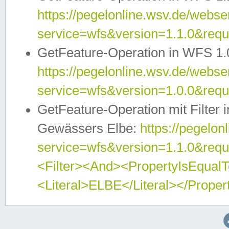
https://pegelonline.wsv.de/webser
service=wfs&version=1.1.0&req
GetFeature-Operation in WFS 1.
https://pegelonline.wsv.de/webser
service=wfs&version=1.0.0&req
GetFeature-Operation mit Filter 
Gewässers Elbe:
https://pegelon
service=wfs&version=1.1.0&req
<Filter><And><PropertyIsEqua
<Literal>ELBE</Literal></Proper