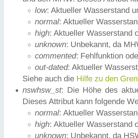
low
: Aktueller Wasserstand 
normal
: Aktueller Wassers
high
: Aktueller Wasserstand
unknown
: Unbekannt, da MH
commented
: Fehlfunktion ode
out-dated
: Aktueller Wasserst
Siehe auch die
Hilfe zu den Gre
nswhsw_st
: Die Höhe des aktu
Dieses Attribut kann folgende W
normal
: Aktueller Wassersta
high
: Aktueller Wasserstand
unknown
: Unbekannt, da HSW