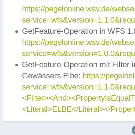
https://pegelonline.wsv.de/webser
service=wfs&version=1.1.0&req
GetFeature-Operation in WFS 1.
https://pegelonline.wsv.de/webser
service=wfs&version=1.0.0&req
GetFeature-Operation mit Filter 
Gewässers Elbe:
https://pegelon
service=wfs&version=1.1.0&req
<Filter><And><PropertyIsEqua
<Literal>ELBE</Literal></Proper