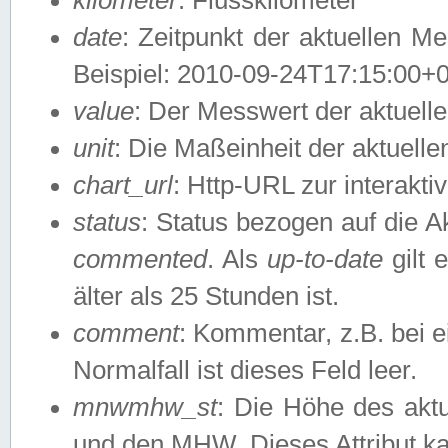
date
: Zeitpunkt der aktuellen M
Beispiel: 2010-09-24T17:15:00+
value
: Der Messwert der aktuel
unit
: Die Maßeinheit der aktuell
chart_url
: Http-URL zur interakti
status
: Status bezogen auf die A
commented
. Als
up-to-date
gilt 
älter als 25 Stunden ist.
comment
: Kommentar, z.B. bei 
Normalfall ist dieses Feld leer.
mnwmhw_st
: Die Höhe des ak
und den MHW. Dieses Attribut k