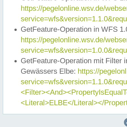
https://pegelonline.wsv.de/webser
service=wfs&version=1.1.0&req
GetFeature-Operation in WFS 1.
https://pegelonline.wsv.de/webser
service=wfs&version=1.0.0&req
GetFeature-Operation mit Filter 
Gewässers Elbe:
https://pegelon
service=wfs&version=1.1.0&req
<Filter><And><PropertyIsEqua
<Literal>ELBE</Literal></Proper