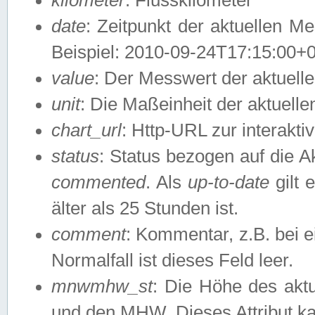
date
: Zeitpunkt der aktuellen M
Beispiel: 2010-09-24T17:15:00+
value
: Der Messwert der aktuel
unit
: Die Maßeinheit der aktuell
chart_url
: Http-URL zur interakti
status
: Status bezogen auf die A
commented
. Als
up-to-date
gilt 
älter als 25 Stunden ist.
comment
: Kommentar, z.B. bei 
Normalfall ist dieses Feld leer.
mnwmhw_st
: Die Höhe des ak
und den MHW. Dieses Attribut k