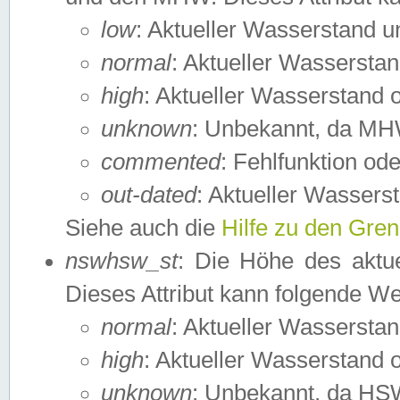
low
: Aktueller Wasserstand 
normal
: Aktueller Wassers
high
: Aktueller Wasserstand
unknown
: Unbekannt, da MH
commented
: Fehlfunktion ode
out-dated
: Aktueller Wasserst
Siehe auch die
Hilfe zu den Gre
nswhsw_st
: Die Höhe des aktu
Dieses Attribut kann folgende W
normal
: Aktueller Wassersta
high
: Aktueller Wasserstand
unknown
: Unbekannt, da HSW