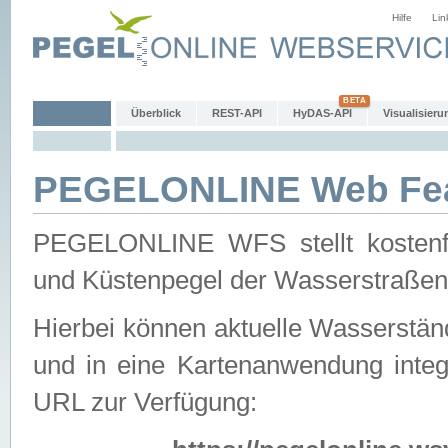
Hilfe
Lin
Überblick
REST-API
HyDAS-API
Visualisieru
PEGELONLINE Web Feat
PEGELONLINE WFS stellt kostenfr
und Küstenpegel der Wasserstraßen
Hierbei können aktuelle Wasserstän
und in eine Kartenanwendung integ
URL zur Verfügung: