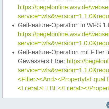
https://pegelonline.wsv.de/webser
service=wfs&version=1.1.0&req
GetFeature-Operation in WFS 1.
https://pegelonline.wsv.de/webser
service=wfs&version=1.0.0&req
GetFeature-Operation mit Filter 
Gewässers Elbe:
https://pegelon
service=wfs&version=1.1.0&req
<Filter><And><PropertyIsEqua
<Literal>ELBE</Literal></Proper