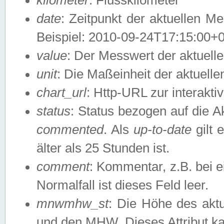
date
: Zeitpunkt der aktuellen M
Beispiel: 2010-09-24T17:15:00+
value
: Der Messwert der aktuel
unit
: Die Maßeinheit der aktuell
chart_url
: Http-URL zur interakti
status
: Status bezogen auf die A
commented
. Als
up-to-date
gilt 
älter als 25 Stunden ist.
comment
: Kommentar, z.B. bei 
Normalfall ist dieses Feld leer.
mnwmhw_st
: Die Höhe des ak
und den MHW. Dieses Attribut k