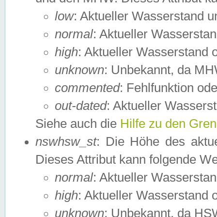
low
: Aktueller Wasserstand 
normal
: Aktueller Wassers
high
: Aktueller Wasserstand
unknown
: Unbekannt, da MH
commented
: Fehlfunktion ode
out-dated
: Aktueller Wasserst
Siehe auch die
Hilfe zu den Gre
nswhsw_st
: Die Höhe des aktu
Dieses Attribut kann folgende W
normal
: Aktueller Wassersta
high
: Aktueller Wasserstand
unknown
: Unbekannt, da HSW