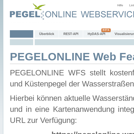
Hilfe
Lin
Überblick
REST-API
HyDAS-API
Visualisieru
PEGELONLINE Web Feat
PEGELONLINE WFS stellt kostenfr
und Küstenpegel der Wasserstraßen
Hierbei können aktuelle Wasserstän
und in eine Kartenanwendung integ
URL zur Verfügung: