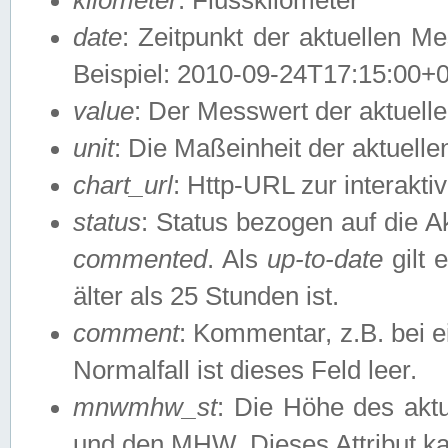
date
: Zeitpunkt der aktuellen M
Beispiel: 2010-09-24T17:15:00+
value
: Der Messwert der aktuel
unit
: Die Maßeinheit der aktuell
chart_url
: Http-URL zur interakti
status
: Status bezogen auf die A
commented
. Als
up-to-date
gilt 
älter als 25 Stunden ist.
comment
: Kommentar, z.B. bei 
Normalfall ist dieses Feld leer.
mnwmhw_st
: Die Höhe des ak
und den MHW. Dieses Attribut k