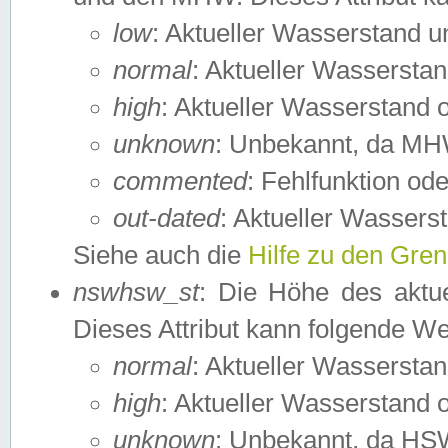
low
: Aktueller Wasserstand 
normal
: Aktueller Wassers
high
: Aktueller Wasserstand
unknown
: Unbekannt, da MH
commented
: Fehlfunktion ode
out-dated
: Aktueller Wasserst
Siehe auch die
Hilfe zu den Gre
nswhsw_st
: Die Höhe des aktu
Dieses Attribut kann folgende W
normal
: Aktueller Wassersta
high
: Aktueller Wasserstand
unknown
: Unbekannt, da HSW