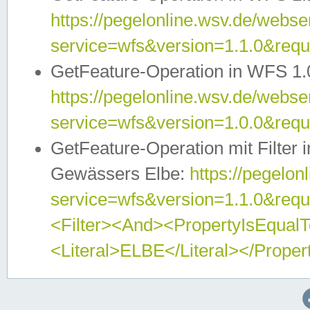
https://pegelonline.wsv.de/webser
service=wfs&version=1.1.0&req
GetFeature-Operation in WFS 1.
https://pegelonline.wsv.de/webser
service=wfs&version=1.0.0&req
GetFeature-Operation mit Filter 
Gewässers Elbe:
https://pegelon
service=wfs&version=1.1.0&req
<Filter><And><PropertyIsEqua
<Literal>ELBE</Literal></Proper