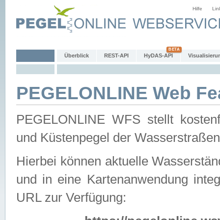
Hilfe
Lin
Überblick
REST-API
HyDAS-API
Visualisieru
PEGELONLINE Web Feat
PEGELONLINE WFS stellt kostenfr
und Küstenpegel der Wasserstraßen
Hierbei können aktuelle Wasserstän
und in eine Kartenanwendung integ
URL zur Verfügung: