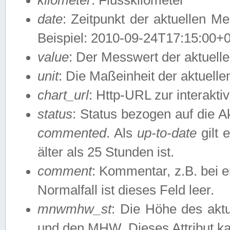
date
: Zeitpunkt der aktuellen M
Beispiel: 2010-09-24T17:15:00+
value
: Der Messwert der aktuel
unit
: Die Maßeinheit der aktuell
chart_url
: Http-URL zur interakti
status
: Status bezogen auf die A
commented
. Als
up-to-date
gilt 
älter als 25 Stunden ist.
comment
: Kommentar, z.B. bei 
Normalfall ist dieses Feld leer.
mnwmhw_st
: Die Höhe des ak
und den MHW. Dieses Attribut k