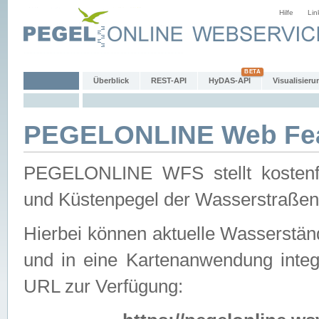
Hilfe
Lin
Überblick
REST-API
HyDAS-API
Visualisieru
PEGELONLINE Web Feat
PEGELONLINE WFS stellt kostenfr
und Küstenpegel der Wasserstraßen
Hierbei können aktuelle Wasserstän
und in eine Kartenanwendung integ
URL zur Verfügung: