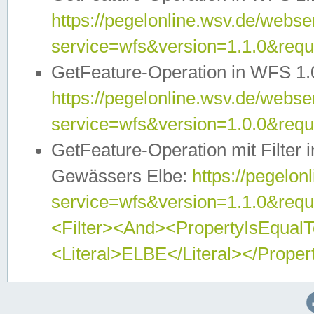
https://pegelonline.wsv.de/webser
service=wfs&version=1.1.0&req
GetFeature-Operation in WFS 1.
https://pegelonline.wsv.de/webser
service=wfs&version=1.0.0&req
GetFeature-Operation mit Filter 
Gewässers Elbe:
https://pegelon
service=wfs&version=1.1.0&req
<Filter><And><PropertyIsEqua
<Literal>ELBE</Literal></Proper