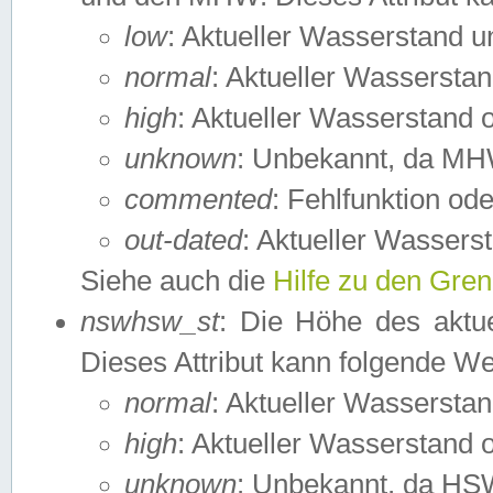
low
: Aktueller Wasserstand 
normal
: Aktueller Wassers
high
: Aktueller Wasserstand
unknown
: Unbekannt, da MH
commented
: Fehlfunktion ode
out-dated
: Aktueller Wasserst
Siehe auch die
Hilfe zu den Gre
nswhsw_st
: Die Höhe des aktu
Dieses Attribut kann folgende W
normal
: Aktueller Wassersta
high
: Aktueller Wasserstand
unknown
: Unbekannt, da HSW