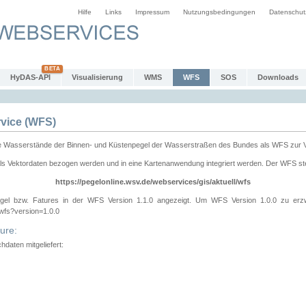
Hilfe
Links
Impressum
Nutzungsbedingungen
Datenschut
HyDAS-API
Visualisierung
WMS
WFS
SOS
Downloads
vice (WFS)
e Wasserstände der Binnen- und Küstenpegel der Wasserstraßen des Bundes als WFS zur 
ls Vektordaten bezogen werden und in eine Kartenanwendung integriert werden. Der WFS ste
https://pegelonline.wsv.de/webservices/gis/aktuell/wfs
gel bzw. Fatures in der WFS Version 1.1.0 angezeigt. Um WFS Version 1.0.0 zu erz
/wfs?version=1.0.0
ure:
daten mitgeliefert: