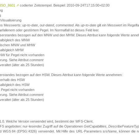
ISO_8601
↗
codierter Zeitstempel. Beispiel: 2010-09-24T17:15:00+02:00
ng
g
eVisualisierung
 des Messwerts:
up-to-date
,
out-dated
,
commented
. Als
up-to-date
gilt ein Messwert im Regelfal
fallenem oder gestörtem Pegel. Im Normalfall ist dieses Feld leer.
sserstandes bezogen auf den MNW und den MHW. Dieses Attribut kann folgende Werte ann
halb/gleich des MNW
 zwischen MNW und MHW
halb/gleich MHW
W für Pegel nicht vorhanden
örung. Siehe Attribut
comment
eraltet (älter als 25 Stunden)
serstandes bezogen auf den HSW. Dieses Attribut kann folgende Werte annehmen:
nterhalb des HSW
halb/gleich des HSW
 Pegel nicht vorhanden
örung. Siehe Attribut
comment
eraltet (älter als 25 Stunden)
.1.0. Welche Version verwendet wird, bestimmt der WFS-Client.
S angeboten: nur-lesender Zugriff auf die Operationen
GetCapabilities
,
DescribeFeatureTy
ird WGS 84 (EPSG:4326) verwendet. Mit Hilfe des URL-Parameters
srsName
, können die 