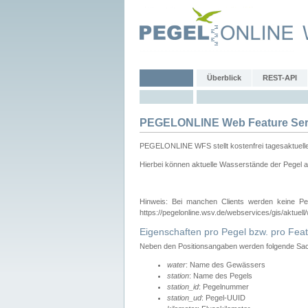
Überblick
REST-API
PEGELONLINE Web Feature Ser
PEGELONLINE WFS stellt kostenfrei tagesaktuell
Hierbei können aktuelle Wasserstände der Pegel a
Hinweis: Bei manchen Clients werden keine Pe
https://pegelonline.wsv.de/webservices/gis/aktuell
Eigenschaften pro Pegel bzw. pro Feat
Neben den Positionsangaben werden folgende Sach
water
: Name des Gewässers
station
: Name des Pegels
station_id
: Pegelnummer
station_ud
: Pegel-UUID