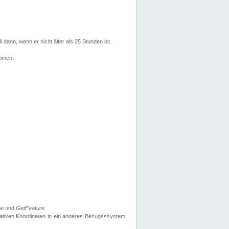
l dann, wenn er nicht älter als 25 Stunden ist.
ehmen:
pe
und
GetFeature
nativen Koordinaten in ein anderes Bezugsssystem