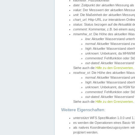
kilometer
: Flusskilometer
date
: Zeitpunkt der aktuellen Messung als
value
: Der Messwert der aktuellen Messu
unit
: Die Maßeinheit der aktuellen Messun
chart_url
: Http-URL zur interaktiven Onlin
status
: Status bezogen auf die Aktualität
comment
: Kommentar, z.B. bei einem ausge
mnwmhw_st
: Die Höhe des aktuellen Wa
low
: Aktueller Wasserstand unter
normal
: Aktueller Wasserstand
high
: Aktueller Wasserstand ober
unknown
: Unbekannt, da MHW/MN
commented
: Fehlfunktion oder St
out-dated
: Aktueller Wasserstand v
Siehe auch die
Hilfe zu den Grenzwerten
.
nswhsw_st
: Die Höhe des aktuellen Was
normal
: Aktueller Wasserstand u
high
: Aktueller Wasserstand ober
unknown
: Unbekannt, da HSW für
commented
: Fehlfunktion oder St
out-dated
: Aktueller Wasserstand v
Siehe auch die
Hilfe zu den Grenzwerten
.
Weitere Eigenschaften:
unterstützt WFS Spezifikation 1.0.0 und 1
es werden die Operationen eines Basic-WF
als natives Koordinatenbezugssystem w
projiziert werden.