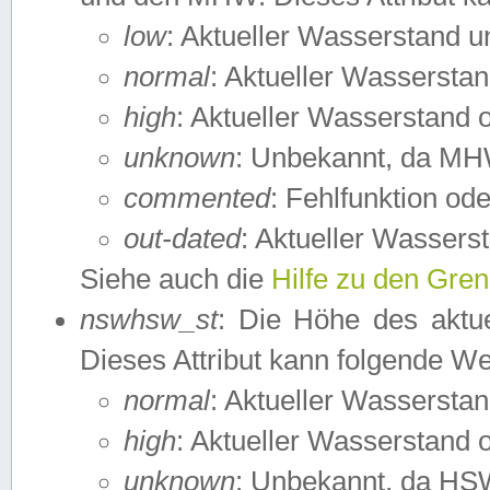
low
: Aktueller Wasserstand 
normal
: Aktueller Wassers
high
: Aktueller Wasserstand
unknown
: Unbekannt, da MH
commented
: Fehlfunktion ode
out-dated
: Aktueller Wasserst
Siehe auch die
Hilfe zu den Gre
nswhsw_st
: Die Höhe des aktu
Dieses Attribut kann folgende W
normal
: Aktueller Wassersta
high
: Aktueller Wasserstand
unknown
: Unbekannt, da HSW