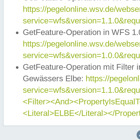
https://pegelonline.wsv.de/webser
service=wfs&version=1.1.0&req
GetFeature-Operation in WFS 1.
https://pegelonline.wsv.de/webser
service=wfs&version=1.0.0&req
GetFeature-Operation mit Filter 
Gewässers Elbe:
https://pegelon
service=wfs&version=1.1.0&req
<Filter><And><PropertyIsEqua
<Literal>ELBE</Literal></Proper