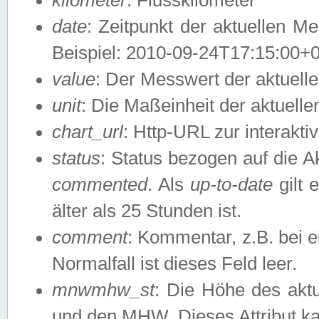
date
: Zeitpunkt der aktuellen M
Beispiel: 2010-09-24T17:15:00+
value
: Der Messwert der aktuel
unit
: Die Maßeinheit der aktuell
chart_url
: Http-URL zur interakti
status
: Status bezogen auf die A
commented
. Als
up-to-date
gilt 
älter als 25 Stunden ist.
comment
: Kommentar, z.B. bei 
Normalfall ist dieses Feld leer.
mnwmhw_st
: Die Höhe des ak
und den MHW. Dieses Attribut k