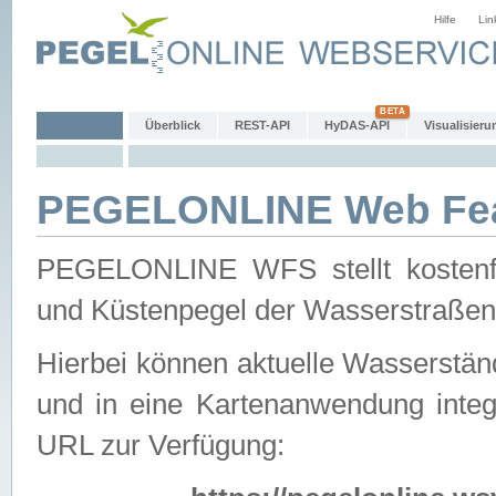
Hilfe
Lin
Überblick
REST-API
HyDAS-API
Visualisieru
PEGELONLINE Web Feat
PEGELONLINE WFS stellt kostenfr
und Küstenpegel der Wasserstraßen
Hierbei können aktuelle Wasserstän
und in eine Kartenanwendung integ
URL zur Verfügung: