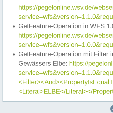
https://pegelonline.wsv.de/webser
service=wfs&version=1.1.0&req
GetFeature-Operation in WFS 1.
https://pegelonline.wsv.de/webser
service=wfs&version=1.0.0&req
GetFeature-Operation mit Filter 
Gewässers Elbe:
https://pegelon
service=wfs&version=1.1.0&req
<Filter><And><PropertyIsEqua
<Literal>ELBE</Literal></Proper