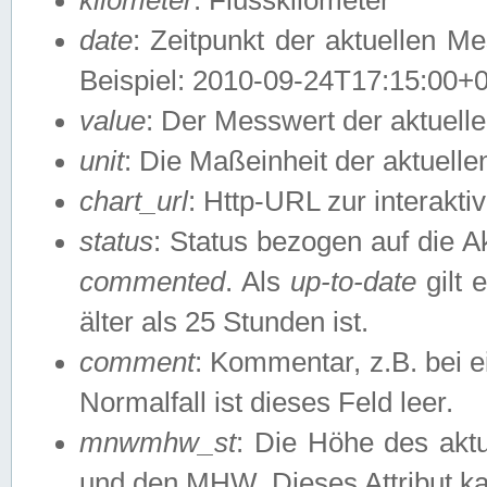
date
: Zeitpunkt der aktuellen M
Beispiel: 2010-09-24T17:15:00+
value
: Der Messwert der aktuel
unit
: Die Maßeinheit der aktuell
chart_url
: Http-URL zur interakti
status
: Status bezogen auf die A
commented
. Als
up-to-date
gilt 
älter als 25 Stunden ist.
comment
: Kommentar, z.B. bei 
Normalfall ist dieses Feld leer.
mnwmhw_st
: Die Höhe des ak
und den MHW. Dieses Attribut k