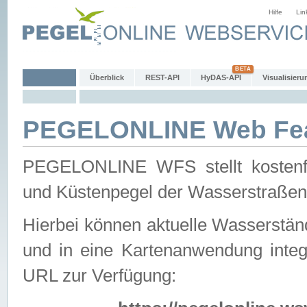
Hilfe
Lin
Überblick
REST-API
HyDAS-API
Visualisieru
PEGELONLINE Web Feat
PEGELONLINE WFS stellt kostenfr
und Küstenpegel der Wasserstraßen
Hierbei können aktuelle Wasserstän
und in eine Kartenanwendung integ
URL zur Verfügung: