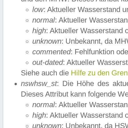
low
: Aktueller Wasserstand 
normal
: Aktueller Wassers
high
: Aktueller Wasserstand
unknown
: Unbekannt, da MH
commented
: Fehlfunktion ode
out-dated
: Aktueller Wasserst
Siehe auch die
Hilfe zu den Gre
nswhsw_st
: Die Höhe des aktu
Dieses Attribut kann folgende W
normal
: Aktueller Wassersta
high
: Aktueller Wasserstand
unknown
: Unbekannt, da HSW