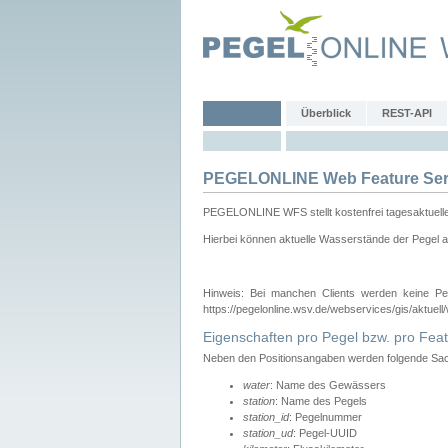
Überblick
REST-API
PEGELONLINE Web Feature Ser
PEGELONLINE WFS stellt kostenfrei tagesaktuell
Hierbei können aktuelle Wasserstände der Pegel a
Hinweis: Bei manchen Clients werden keine Pe
https://pegelonline.wsv.de/webservices/gis/aktuell
Eigenschaften pro Pegel bzw. pro Feat
Neben den Positionsangaben werden folgende Sach
water
: Name des Gewässers
station
: Name des Pegels
station_id
: Pegelnummer
station_ud
: Pegel-UUID