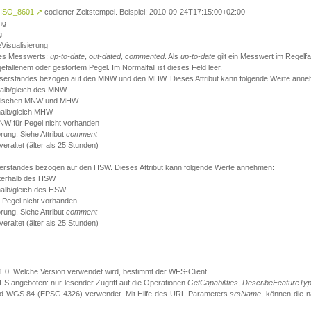
ISO_8601
↗
codierter Zeitstempel. Beispiel: 2010-09-24T17:15:00+02:00
ng
g
eVisualisierung
 des Messwerts:
up-to-date
,
out-dated
,
commented
. Als
up-to-date
gilt ein Messwert im Regelfal
fallenem oder gestörtem Pegel. Im Normalfall ist dieses Feld leer.
sserstandes bezogen auf den MNW und den MHW. Dieses Attribut kann folgende Werte ann
halb/gleich des MNW
 zwischen MNW und MHW
halb/gleich MHW
W für Pegel nicht vorhanden
örung. Siehe Attribut
comment
eraltet (älter als 25 Stunden)
serstandes bezogen auf den HSW. Dieses Attribut kann folgende Werte annehmen:
nterhalb des HSW
halb/gleich des HSW
 Pegel nicht vorhanden
örung. Siehe Attribut
comment
eraltet (älter als 25 Stunden)
.1.0. Welche Version verwendet wird, bestimmt der WFS-Client.
S angeboten: nur-lesender Zugriff auf die Operationen
GetCapabilities
,
DescribeFeatureTy
ird WGS 84 (EPSG:4326) verwendet. Mit Hilfe des URL-Parameters
srsName
, können die 