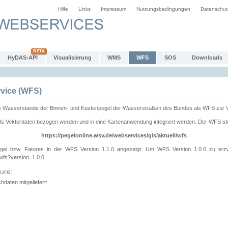
Hilfe
Links
Impressum
Nutzungsbedingungen
Datenschut
HyDAS-API
Visualisierung
WMS
WFS
SOS
Downloads
vice (WFS)
e Wasserstände der Binnen- und Küstenpegel der Wasserstraßen des Bundes als WFS zur 
ls Vektordaten bezogen werden und in eine Kartenanwendung integriert werden. Der WFS ste
https://pegelonline.wsv.de/webservices/gis/aktuell/wfs
gel bzw. Fatures in der WFS Version 1.1.0 angezeigt. Um WFS Version 1.0.0 zu erz
/wfs?version=1.0.0
ure:
daten mitgeliefert: