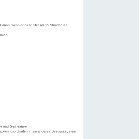
l dann, wenn er nicht älter als 25 Stunden ist.
ehmen:
pe
und
GetFeature
nativen Koordinaten in ein anderes Bezugsssystem