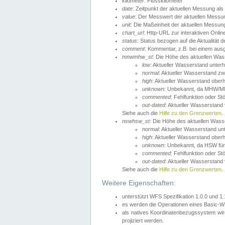
kilometer
: Flusskilometer
date
: Zeitpunkt der aktuellen Messung als
value
: Der Messwert der aktuellen Messu
unit
: Die Maßeinheit der aktuellen Messun
chart_url
: Http-URL zur interaktiven Onlin
status
: Status bezogen auf die Aktualität
comment
: Kommentar, z.B. bei einem ausge
mnwmhw_st
: Die Höhe des aktuellen Wa
low
: Aktueller Wasserstand unter
normal
: Aktueller Wasserstand
high
: Aktueller Wasserstand ober
unknown
: Unbekannt, da MHW/MN
commented
: Fehlfunktion oder St
out-dated
: Aktueller Wasserstand v
Siehe auch die
Hilfe zu den Grenzwerten
.
nswhsw_st
: Die Höhe des aktuellen Was
normal
: Aktueller Wasserstand u
high
: Aktueller Wasserstand ober
unknown
: Unbekannt, da HSW für
commented
: Fehlfunktion oder St
out-dated
: Aktueller Wasserstand v
Siehe auch die
Hilfe zu den Grenzwerten
.
Weitere Eigenschaften:
unterstützt WFS Spezifikation 1.0.0 und 1
es werden die Operationen eines Basic-WF
als natives Koordinatenbezugssystem w
projiziert werden.