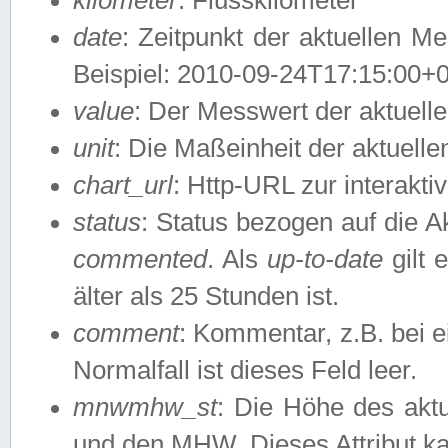
date
: Zeitpunkt der aktuellen M
Beispiel: 2010-09-24T17:15:00+
value
: Der Messwert der aktuel
unit
: Die Maßeinheit der aktuell
chart_url
: Http-URL zur interakti
status
: Status bezogen auf die A
commented
. Als
up-to-date
gilt 
älter als 25 Stunden ist.
comment
: Kommentar, z.B. bei 
Normalfall ist dieses Feld leer.
mnwmhw_st
: Die Höhe des ak
und den MHW. Dieses Attribut k