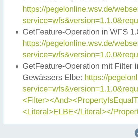
https://pegelonline.wsv.de/webser
service=wfs&version=1.1.0&req
GetFeature-Operation in WFS 1.
https://pegelonline.wsv.de/webser
service=wfs&version=1.0.0&req
GetFeature-Operation mit Filter 
Gewässers Elbe:
https://pegelon
service=wfs&version=1.1.0&req
<Filter><And><PropertyIsEqua
<Literal>ELBE</Literal></Proper