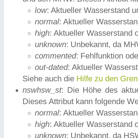
low
: Aktueller Wasserstand 
normal
: Aktueller Wassers
high
: Aktueller Wasserstand
unknown
: Unbekannt, da MH
commented
: Fehlfunktion ode
out-dated
: Aktueller Wasserst
Siehe auch die
Hilfe zu den Gre
nswhsw_st
: Die Höhe des aktu
Dieses Attribut kann folgende W
normal
: Aktueller Wassersta
high
: Aktueller Wasserstand
unknown
: Unbekannt, da HSW