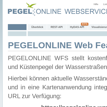
Hilfe
Lin
Überblick
REST-API
HyDAS-API
Visualisieru
PEGELONLINE Web Feat
PEGELONLINE WFS stellt kostenfr
und Küstenpegel der Wasserstraßen
Hierbei können aktuelle Wasserstän
und in eine Kartenanwendung integ
URL zur Verfügung: