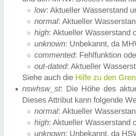
low
: Aktueller Wasserstand 
normal
: Aktueller Wassers
high
: Aktueller Wasserstand
unknown
: Unbekannt, da MH
commented
: Fehlfunktion ode
out-dated
: Aktueller Wasserst
Siehe auch die
Hilfe zu den Gre
nswhsw_st
: Die Höhe des aktu
Dieses Attribut kann folgende W
normal
: Aktueller Wassersta
high
: Aktueller Wasserstand
unknown
: Unbekannt, da HSW