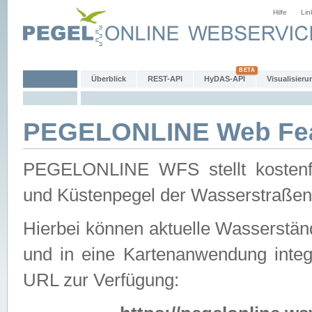
Hilfe
Lin
Überblick
REST-API
HyDAS-API
Visualisieru
PEGELONLINE Web Feat
PEGELONLINE WFS stellt kostenfr
und Küstenpegel der Wasserstraßen
Hierbei können aktuelle Wasserstän
und in eine Kartenanwendung integ
URL zur Verfügung: