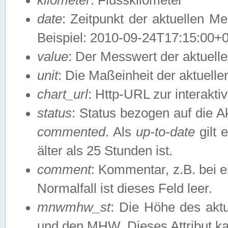
date
: Zeitpunkt der aktuellen M
Beispiel: 2010-09-24T17:15:00+
value
: Der Messwert der aktuel
unit
: Die Maßeinheit der aktuell
chart_url
: Http-URL zur interakti
status
: Status bezogen auf die A
commented
. Als
up-to-date
gilt 
älter als 25 Stunden ist.
comment
: Kommentar, z.B. bei 
Normalfall ist dieses Feld leer.
mnwmhw_st
: Die Höhe des ak
und den MHW. Dieses Attribut k