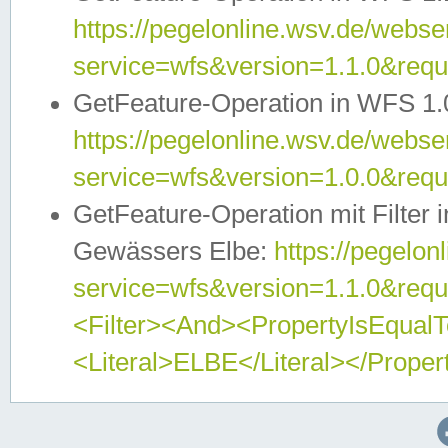
https://pegelonline.wsv.de/webser
service=wfs&version=1.1.0&req
GetFeature-Operation in WFS 1.
https://pegelonline.wsv.de/webser
service=wfs&version=1.0.0&req
GetFeature-Operation mit Filter 
Gewässers Elbe:
https://pegelon
service=wfs&version=1.1.0&req
<Filter><And><PropertyIsEqua
<Literal>ELBE</Literal></Proper