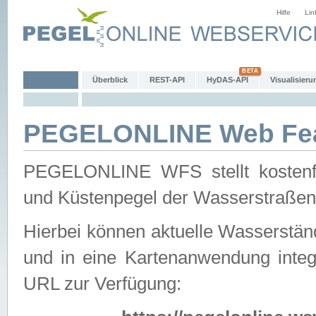
Hilfe
Lin
Überblick
REST-API
HyDAS-API
Visualisieru
PEGELONLINE Web Feat
PEGELONLINE WFS stellt kostenfr
und Küstenpegel der Wasserstraßen
Hierbei können aktuelle Wasserstän
und in eine Kartenanwendung integ
URL zur Verfügung: