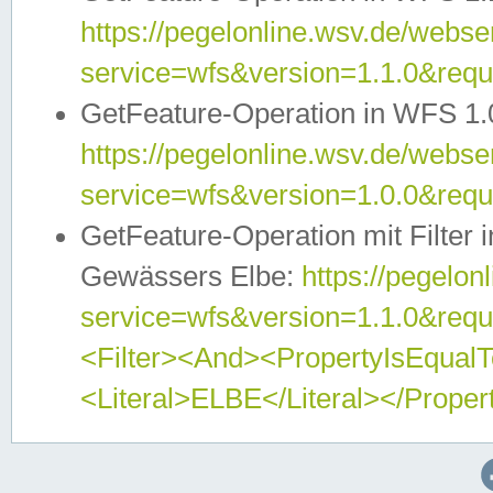
https://pegelonline.wsv.de/webser
service=wfs&version=1.1.0&req
GetFeature-Operation in WFS 1.
https://pegelonline.wsv.de/webser
service=wfs&version=1.0.0&req
GetFeature-Operation mit Filter 
Gewässers Elbe:
https://pegelon
service=wfs&version=1.1.0&req
<Filter><And><PropertyIsEqua
<Literal>ELBE</Literal></Proper