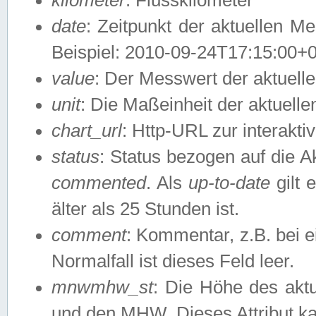
date
: Zeitpunkt der aktuellen M
Beispiel: 2010-09-24T17:15:00+
value
: Der Messwert der aktuel
unit
: Die Maßeinheit der aktuell
chart_url
: Http-URL zur interakti
status
: Status bezogen auf die A
commented
. Als
up-to-date
gilt 
älter als 25 Stunden ist.
comment
: Kommentar, z.B. bei 
Normalfall ist dieses Feld leer.
mnwmhw_st
: Die Höhe des ak
und den MHW. Dieses Attribut k