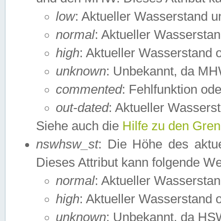
low
: Aktueller Wasserstand 
normal
: Aktueller Wassers
high
: Aktueller Wasserstand
unknown
: Unbekannt, da MH
commented
: Fehlfunktion ode
out-dated
: Aktueller Wasserst
Siehe auch die
Hilfe zu den Gre
nswhsw_st
: Die Höhe des aktu
Dieses Attribut kann folgende W
normal
: Aktueller Wassersta
high
: Aktueller Wasserstand
unknown
: Unbekannt, da HSW