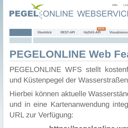
Hilfe
Lin
Überblick
REST-API
HyDAS-API
Visualisieru
PEGELONLINE Web Feat
PEGELONLINE WFS stellt kostenfr
und Küstenpegel der Wasserstraßen
Hierbei können aktuelle Wasserstän
und in eine Kartenanwendung integ
URL zur Verfügung: