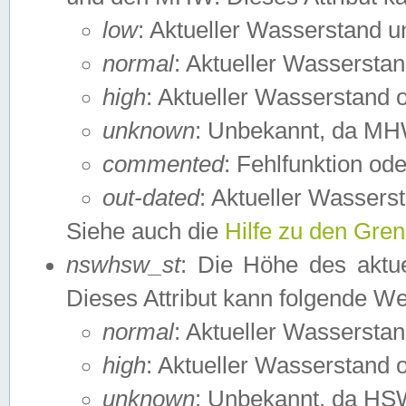
low
: Aktueller Wasserstand 
normal
: Aktueller Wassers
high
: Aktueller Wasserstand
unknown
: Unbekannt, da MH
commented
: Fehlfunktion ode
out-dated
: Aktueller Wasserst
Siehe auch die
Hilfe zu den Gre
nswhsw_st
: Die Höhe des aktu
Dieses Attribut kann folgende W
normal
: Aktueller Wassersta
high
: Aktueller Wasserstand
unknown
: Unbekannt, da HSW