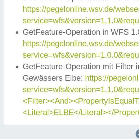
https://pegelonline.wsv.de/webser
service=wfs&version=1.1.0&req
GetFeature-Operation in WFS 1.
https://pegelonline.wsv.de/webser
service=wfs&version=1.0.0&req
GetFeature-Operation mit Filter 
Gewässers Elbe:
https://pegelon
service=wfs&version=1.1.0&req
<Filter><And><PropertyIsEqua
<Literal>ELBE</Literal></Proper