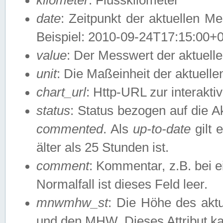
date
: Zeitpunkt der aktuellen M
Beispiel: 2010-09-24T17:15:00+
value
: Der Messwert der aktuel
unit
: Die Maßeinheit der aktuell
chart_url
: Http-URL zur interakti
status
: Status bezogen auf die A
commented
. Als
up-to-date
gilt 
älter als 25 Stunden ist.
comment
: Kommentar, z.B. bei 
Normalfall ist dieses Feld leer.
mnwmhw_st
: Die Höhe des ak
und den MHW. Dieses Attribut k