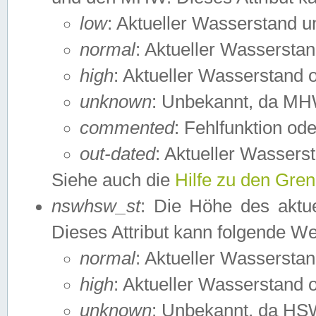
low
: Aktueller Wasserstand 
normal
: Aktueller Wassers
high
: Aktueller Wasserstand
unknown
: Unbekannt, da MH
commented
: Fehlfunktion ode
out-dated
: Aktueller Wasserst
Siehe auch die
Hilfe zu den Gre
nswhsw_st
: Die Höhe des aktu
Dieses Attribut kann folgende W
normal
: Aktueller Wassersta
high
: Aktueller Wasserstand
unknown
: Unbekannt, da HSW