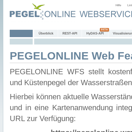
Hilfe
Lin
Überblick
REST-API
HyDAS-API
Visualisieru
PEGELONLINE Web Feat
PEGELONLINE WFS stellt kostenfr
und Küstenpegel der Wasserstraßen
Hierbei können aktuelle Wasserstän
und in eine Kartenanwendung integ
URL zur Verfügung: