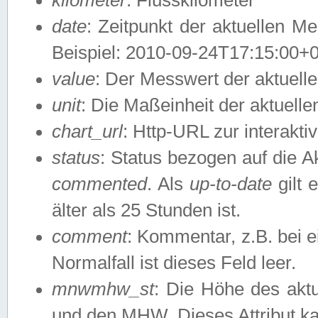
date
: Zeitpunkt der aktuellen M
Beispiel: 2010-09-24T17:15:00+
value
: Der Messwert der aktuel
unit
: Die Maßeinheit der aktuell
chart_url
: Http-URL zur interakti
status
: Status bezogen auf die A
commented
. Als
up-to-date
gilt 
älter als 25 Stunden ist.
comment
: Kommentar, z.B. bei 
Normalfall ist dieses Feld leer.
mnwmhw_st
: Die Höhe des ak
und den MHW. Dieses Attribut k