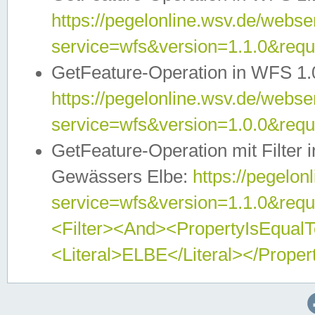
https://pegelonline.wsv.de/webser
service=wfs&version=1.1.0&req
GetFeature-Operation in WFS 1.
https://pegelonline.wsv.de/webser
service=wfs&version=1.0.0&req
GetFeature-Operation mit Filter 
Gewässers Elbe:
https://pegelon
service=wfs&version=1.1.0&req
<Filter><And><PropertyIsEqua
<Literal>ELBE</Literal></Proper