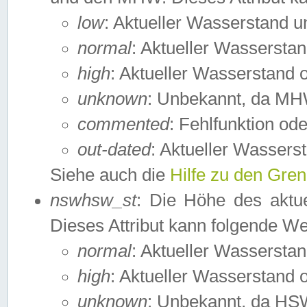
low
: Aktueller Wasserstand 
normal
: Aktueller Wassers
high
: Aktueller Wasserstand
unknown
: Unbekannt, da MH
commented
: Fehlfunktion ode
out-dated
: Aktueller Wasserst
Siehe auch die
Hilfe zu den Gre
nswhsw_st
: Die Höhe des aktu
Dieses Attribut kann folgende W
normal
: Aktueller Wassersta
high
: Aktueller Wasserstand
unknown
: Unbekannt, da HSW