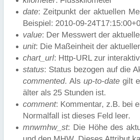
date
: Zeitpunkt der aktuellen M
Beispiel: 2010-09-24T17:15:00+
value
: Der Messwert der aktuel
unit
: Die Maßeinheit der aktuell
chart_url
: Http-URL zur interakti
status
: Status bezogen auf die A
commented
. Als
up-to-date
gilt 
älter als 25 Stunden ist.
comment
: Kommentar, z.B. bei 
Normalfall ist dieses Feld leer.
mnwmhw_st
: Die Höhe des ak
und den MHW. Dieses Attribut k