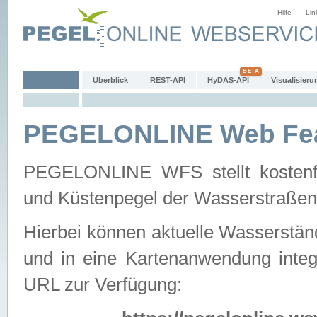
Hilfe
Lin
Überblick
REST-API
HyDAS-API
Visualisieru
PEGELONLINE Web Feat
PEGELONLINE WFS stellt kostenfr
und Küstenpegel der Wasserstraßen
Hierbei können aktuelle Wasserstän
und in eine Kartenanwendung integ
URL zur Verfügung: