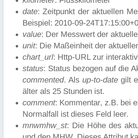
date
: Zeitpunkt der aktuellen M
Beispiel: 2010-09-24T17:15:00+
value
: Der Messwert der aktuel
unit
: Die Maßeinheit der aktuell
chart_url
: Http-URL zur interakti
status
: Status bezogen auf die A
commented
. Als
up-to-date
gilt 
älter als 25 Stunden ist.
comment
: Kommentar, z.B. bei 
Normalfall ist dieses Feld leer.
mnwmhw_st
: Die Höhe des ak
und den MHW. Dieses Attribut k