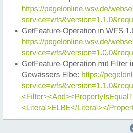
https://pegelonline.wsv.de/webser
service=wfs&version=1.1.0&req
GetFeature-Operation in WFS 1.
https://pegelonline.wsv.de/webser
service=wfs&version=1.0.0&req
GetFeature-Operation mit Filter 
Gewässers Elbe:
https://pegelon
service=wfs&version=1.1.0&req
<Filter><And><PropertyIsEqua
<Literal>ELBE</Literal></Proper