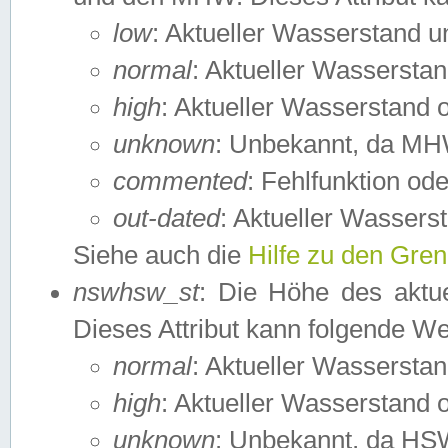
low
: Aktueller Wasserstand 
normal
: Aktueller Wassers
high
: Aktueller Wasserstand
unknown
: Unbekannt, da MH
commented
: Fehlfunktion ode
out-dated
: Aktueller Wasserst
Siehe auch die
Hilfe zu den Gre
nswhsw_st
: Die Höhe des aktu
Dieses Attribut kann folgende W
normal
: Aktueller Wassersta
high
: Aktueller Wasserstand
unknown
: Unbekannt, da HSW