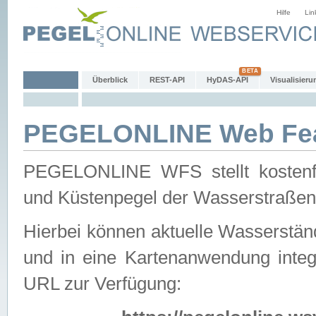
Hilfe
Lin
Überblick
REST-API
HyDAS-API
Visualisieru
PEGELONLINE Web Feat
PEGELONLINE WFS stellt kostenfr
und Küstenpegel der Wasserstraßen
Hierbei können aktuelle Wasserstän
und in eine Kartenanwendung integ
URL zur Verfügung: