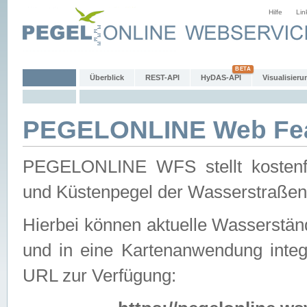
Hilfe
Lin
Überblick
REST-API
HyDAS-API
Visualisieru
PEGELONLINE Web Feat
PEGELONLINE WFS stellt kostenfr
und Küstenpegel der Wasserstraßen
Hierbei können aktuelle Wasserstän
und in eine Kartenanwendung integ
URL zur Verfügung: