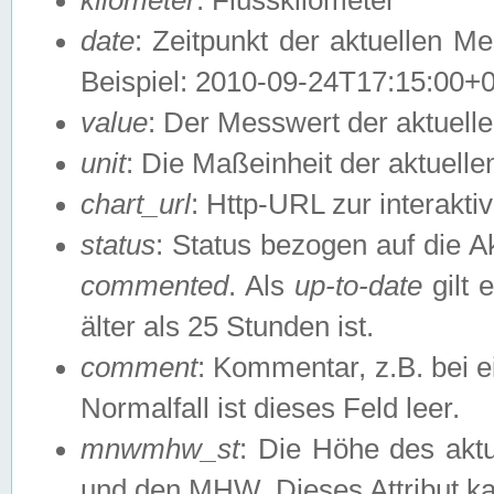
date
: Zeitpunkt der aktuellen M
Beispiel: 2010-09-24T17:15:00+
value
: Der Messwert der aktuel
unit
: Die Maßeinheit der aktuell
chart_url
: Http-URL zur interakti
status
: Status bezogen auf die A
commented
. Als
up-to-date
gilt 
älter als 25 Stunden ist.
comment
: Kommentar, z.B. bei 
Normalfall ist dieses Feld leer.
mnwmhw_st
: Die Höhe des ak
und den MHW. Dieses Attribut k