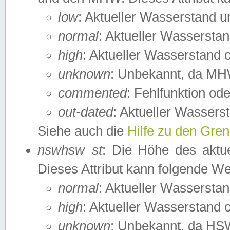
low
: Aktueller Wasserstand 
normal
: Aktueller Wassers
high
: Aktueller Wasserstand
unknown
: Unbekannt, da MH
commented
: Fehlfunktion ode
out-dated
: Aktueller Wasserst
Siehe auch die
Hilfe zu den Gre
nswhsw_st
: Die Höhe des aktu
Dieses Attribut kann folgende W
normal
: Aktueller Wassersta
high
: Aktueller Wasserstand
unknown
: Unbekannt, da HSW