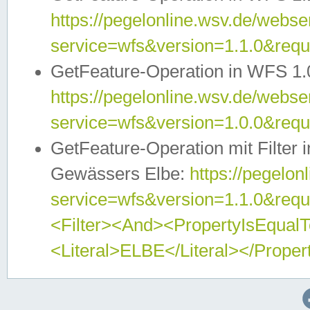
https://pegelonline.wsv.de/webser
service=wfs&version=1.1.0&req
GetFeature-Operation in WFS 1.
https://pegelonline.wsv.de/webser
service=wfs&version=1.0.0&req
GetFeature-Operation mit Filter 
Gewässers Elbe:
https://pegelon
service=wfs&version=1.1.0&req
<Filter><And><PropertyIsEqua
<Literal>ELBE</Literal></Proper