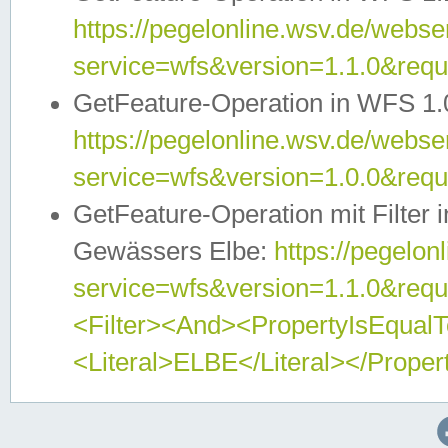
https://pegelonline.wsv.de/webser
service=wfs&version=1.1.0&req
GetFeature-Operation in WFS 1.
https://pegelonline.wsv.de/webser
service=wfs&version=1.0.0&req
GetFeature-Operation mit Filter 
Gewässers Elbe:
https://pegelon
service=wfs&version=1.1.0&req
<Filter><And><PropertyIsEqua
<Literal>ELBE</Literal></Proper