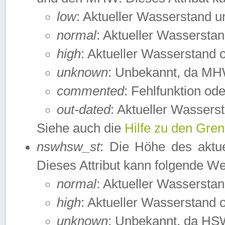
low
: Aktueller Wasserstand 
normal
: Aktueller Wassers
high
: Aktueller Wasserstand
unknown
: Unbekannt, da MH
commented
: Fehlfunktion ode
out-dated
: Aktueller Wasserst
Siehe auch die
Hilfe zu den Gre
nswhsw_st
: Die Höhe des aktu
Dieses Attribut kann folgende W
normal
: Aktueller Wassersta
high
: Aktueller Wasserstand
unknown
: Unbekannt, da HSW