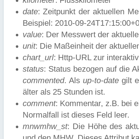
date
: Zeitpunkt der aktuellen M
Beispiel: 2010-09-24T17:15:00+
value
: Der Messwert der aktuel
unit
: Die Maßeinheit der aktuell
chart_url
: Http-URL zur interakti
status
: Status bezogen auf die A
commented
. Als
up-to-date
gilt 
älter als 25 Stunden ist.
comment
: Kommentar, z.B. bei 
Normalfall ist dieses Feld leer.
mnwmhw_st
: Die Höhe des ak
und den MHW. Dieses Attribut k