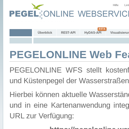
Hilfe
Lin
Überblick
REST-API
HyDAS-API
Visualisieru
PEGELONLINE Web Feat
PEGELONLINE WFS stellt kostenfr
und Küstenpegel der Wasserstraßen
Hierbei können aktuelle Wasserstän
und in eine Kartenanwendung integ
URL zur Verfügung: