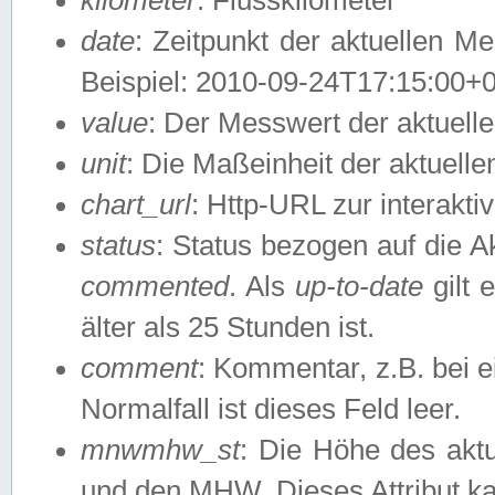
date
: Zeitpunkt der aktuellen M
Beispiel: 2010-09-24T17:15:00+
value
: Der Messwert der aktuel
unit
: Die Maßeinheit der aktuell
chart_url
: Http-URL zur interakti
status
: Status bezogen auf die A
commented
. Als
up-to-date
gilt 
älter als 25 Stunden ist.
comment
: Kommentar, z.B. bei 
Normalfall ist dieses Feld leer.
mnwmhw_st
: Die Höhe des ak
und den MHW. Dieses Attribut k