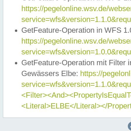
https://pegelonline.wsv.de/webser
service=wfs&version=1.1.0&req
GetFeature-Operation in WFS 1.
https://pegelonline.wsv.de/webser
service=wfs&version=1.0.0&req
GetFeature-Operation mit Filter 
Gewässers Elbe:
https://pegelon
service=wfs&version=1.1.0&req
<Filter><And><PropertyIsEqua
<Literal>ELBE</Literal></Proper