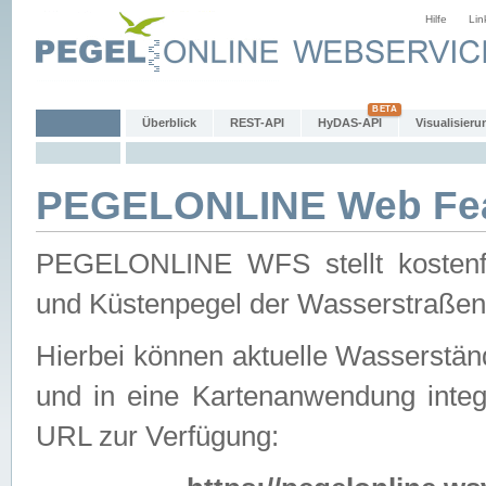
Hilfe
Lin
Überblick
REST-API
HyDAS-API
Visualisieru
PEGELONLINE Web Feat
PEGELONLINE WFS stellt kostenfr
und Küstenpegel der Wasserstraßen
Hierbei können aktuelle Wasserstän
und in eine Kartenanwendung integ
URL zur Verfügung: