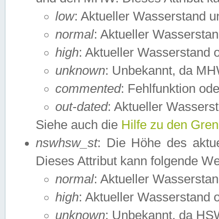
low
: Aktueller Wasserstand 
normal
: Aktueller Wassers
high
: Aktueller Wasserstand
unknown
: Unbekannt, da MH
commented
: Fehlfunktion ode
out-dated
: Aktueller Wasserst
Siehe auch die
Hilfe zu den Gre
nswhsw_st
: Die Höhe des aktu
Dieses Attribut kann folgende W
normal
: Aktueller Wassersta
high
: Aktueller Wasserstand
unknown
: Unbekannt, da HSW