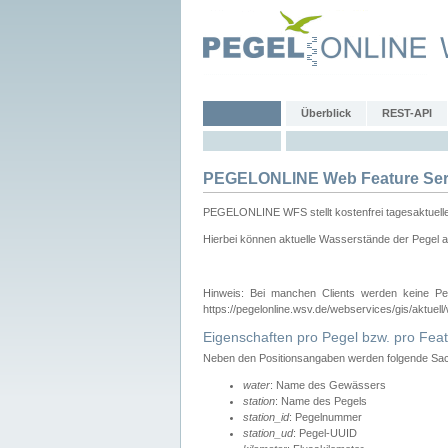
Überblick
REST-API
PEGELONLINE Web Feature Ser
PEGELONLINE WFS stellt kostenfrei tagesaktuell
Hierbei können aktuelle Wasserstände der Pegel a
Hinweis: Bei manchen Clients werden keine Pe
https://pegelonline.wsv.de/webservices/gis/aktuell
Eigenschaften pro Pegel bzw. pro Feat
Neben den Positionsangaben werden folgende Sach
water
: Name des Gewässers
station
: Name des Pegels
station_id
: Pegelnummer
station_ud
: Pegel-UUID