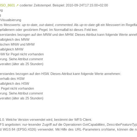
ISO_8601
↗
codierter Zeitstempel. Beispiel: 2010-09-24T17:15:00+02:00
ng
g
eVisualisierung
 des Messwerts:
up-to-date
,
out-dated
,
commented
. Als
up-to-date
gilt ein Messwert im Regelfal
fallenem oder gestörtem Pegel. Im Normalfall ist dieses Feld leer.
sserstandes bezogen auf den MNW und den MHW. Dieses Attribut kann folgende Werte ann
halb/gleich des MNW
 zwischen MNW und MHW
halb/gleich MHW
W für Pegel nicht vorhanden
örung. Siehe Attribut
comment
eraltet (älter als 25 Stunden)
serstandes bezogen auf den HSW. Dieses Attribut kann folgende Werte annehmen:
nterhalb des HSW
halb/gleich des HSW
 Pegel nicht vorhanden
örung. Siehe Attribut
comment
eraltet (älter als 25 Stunden)
.1.0. Welche Version verwendet wird, bestimmt der WFS-Client.
S angeboten: nur-lesender Zugriff auf die Operationen
GetCapabilities
,
DescribeFeatureTy
ird WGS 84 (EPSG:4326) verwendet. Mit Hilfe des URL-Parameters
srsName
, können die 