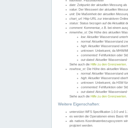
kilometer
: Flusskilometer
date
: Zeitpunkt der aktuellen Messung als
value
: Der Messwert der aktuellen Messu
unit
: Die Maßeinheit der aktuellen Messun
chart_url
: Http-URL zur interaktiven Onlin
status
: Status bezogen auf die Aktualität
comment
: Kommentar, z.B. bei einem ausge
mnwmhw_st
: Die Höhe des aktuellen Wa
low
: Aktueller Wasserstand unter
normal
: Aktueller Wasserstand
high
: Aktueller Wasserstand ober
unknown
: Unbekannt, da MHW/MN
commented
: Fehlfunktion oder St
out-dated
: Aktueller Wasserstand v
Siehe auch die
Hilfe zu den Grenzwerten
.
nswhsw_st
: Die Höhe des aktuellen Was
normal
: Aktueller Wasserstand u
high
: Aktueller Wasserstand ober
unknown
: Unbekannt, da HSW für
commented
: Fehlfunktion oder St
out-dated
: Aktueller Wasserstand v
Siehe auch die
Hilfe zu den Grenzwerten
.
Weitere Eigenschaften:
unterstützt WFS Spezifikation 1.0.0 und 1
es werden die Operationen eines Basic-WF
als natives Koordinatenbezugssystem w
projiziert werden.