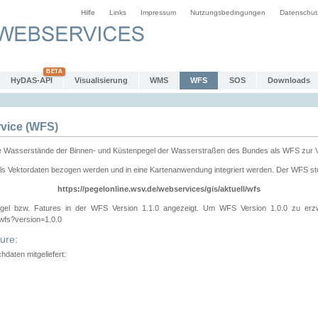
Hilfe
Links
Impressum
Nutzungsbedingungen
Datenschut
HyDAS-API
Visualisierung
WMS
WFS
SOS
Downloads
vice (WFS)
e Wasserstände der Binnen- und Küstenpegel der Wasserstraßen des Bundes als WFS zur 
ls Vektordaten bezogen werden und in eine Kartenanwendung integriert werden. Der WFS ste
https://pegelonline.wsv.de/webservices/gis/aktuell/wfs
gel bzw. Fatures in der WFS Version 1.1.0 angezeigt. Um WFS Version 1.0.0 zu erz
/wfs?version=1.0.0
ure:
daten mitgeliefert: