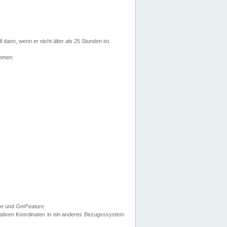
l dann, wenn er nicht älter als 25 Stunden ist.
ehmen:
pe
und
GetFeature
nativen Koordinaten in ein anderes Bezugsssystem