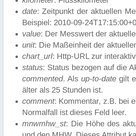
date
: Zeitpunkt der aktuellen M
Beispiel: 2010-09-24T17:15:00+
value
: Der Messwert der aktuel
unit
: Die Maßeinheit der aktuell
chart_url
: Http-URL zur interakti
status
: Status bezogen auf die A
commented
. Als
up-to-date
gilt 
älter als 25 Stunden ist.
comment
: Kommentar, z.B. bei 
Normalfall ist dieses Feld leer.
mnwmhw_st
: Die Höhe des ak
und den MHW. Dieses Attribut k