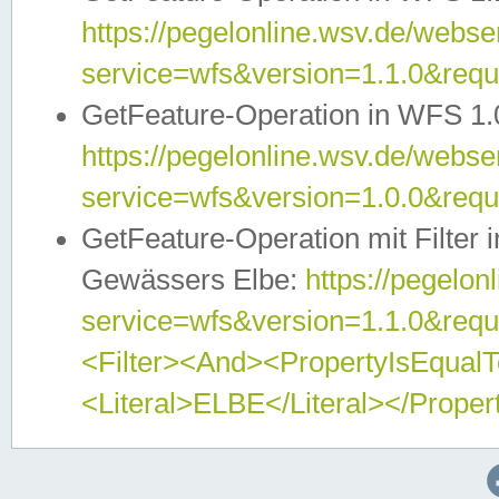
https://pegelonline.wsv.de/webser
service=wfs&version=1.1.0&req
GetFeature-Operation in WFS 1.
https://pegelonline.wsv.de/webser
service=wfs&version=1.0.0&req
GetFeature-Operation mit Filter 
Gewässers Elbe:
https://pegelon
service=wfs&version=1.1.0&req
<Filter><And><PropertyIsEqua
<Literal>ELBE</Literal></Proper