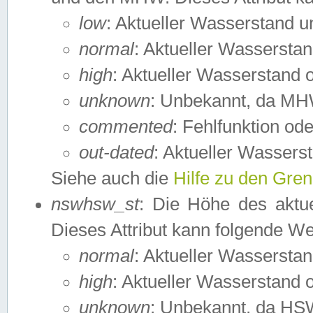
low
: Aktueller Wasserstand 
normal
: Aktueller Wassers
high
: Aktueller Wasserstand
unknown
: Unbekannt, da MH
commented
: Fehlfunktion ode
out-dated
: Aktueller Wasserst
Siehe auch die
Hilfe zu den Gre
nswhsw_st
: Die Höhe des aktu
Dieses Attribut kann folgende W
normal
: Aktueller Wassersta
high
: Aktueller Wasserstand
unknown
: Unbekannt, da HSW