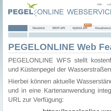
Hilfe
Lin
Überblick
REST-API
HyDAS-API
Visualisieru
PEGELONLINE Web Feat
PEGELONLINE WFS stellt kostenfr
und Küstenpegel der Wasserstraßen
Hierbei können aktuelle Wasserstän
und in eine Kartenanwendung integ
URL zur Verfügung: