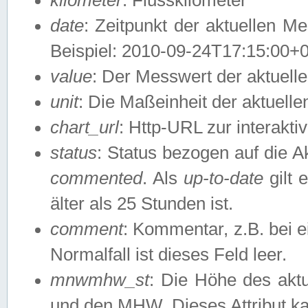
date
: Zeitpunkt der aktuellen M
Beispiel: 2010-09-24T17:15:00+
value
: Der Messwert der aktuel
unit
: Die Maßeinheit der aktuell
chart_url
: Http-URL zur interakti
status
: Status bezogen auf die A
commented
. Als
up-to-date
gilt 
älter als 25 Stunden ist.
comment
: Kommentar, z.B. bei 
Normalfall ist dieses Feld leer.
mnwmhw_st
: Die Höhe des ak
und den MHW. Dieses Attribut k