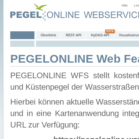
Hilfe
Lin
Überblick
REST-API
HyDAS-API
Visualisieru
PEGELONLINE Web Feat
PEGELONLINE WFS stellt kostenfr
und Küstenpegel der Wasserstraßen
Hierbei können aktuelle Wasserstän
und in eine Kartenanwendung integ
URL zur Verfügung: