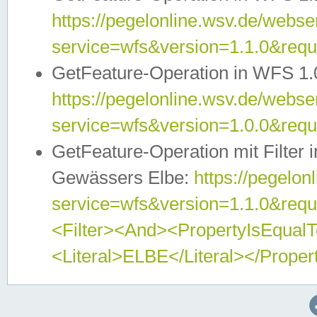
https://pegelonline.wsv.de/webser
service=wfs&version=1.1.0&req
GetFeature-Operation in WFS 1.
https://pegelonline.wsv.de/webser
service=wfs&version=1.0.0&req
GetFeature-Operation mit Filter 
Gewässers Elbe:
https://pegelon
service=wfs&version=1.1.0&req
<Filter><And><PropertyIsEqua
<Literal>ELBE</Literal></Proper