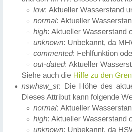
low
: Aktueller Wasserstand 
normal
: Aktueller Wassers
high
: Aktueller Wasserstand
unknown
: Unbekannt, da MH
commented
: Fehlfunktion ode
out-dated
: Aktueller Wasserst
Siehe auch die
Hilfe zu den Gre
nswhsw_st
: Die Höhe des aktu
Dieses Attribut kann folgende W
normal
: Aktueller Wassersta
high
: Aktueller Wasserstand
unknown
: Unbekannt, da HSW