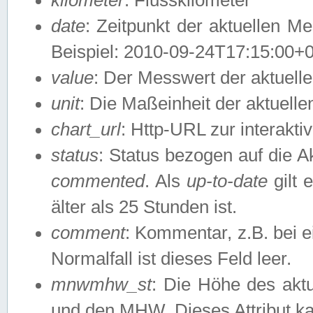
date
: Zeitpunkt der aktuellen M
Beispiel: 2010-09-24T17:15:00+
value
: Der Messwert der aktuel
unit
: Die Maßeinheit der aktuell
chart_url
: Http-URL zur interakti
status
: Status bezogen auf die A
commented
. Als
up-to-date
gilt 
älter als 25 Stunden ist.
comment
: Kommentar, z.B. bei 
Normalfall ist dieses Feld leer.
mnwmhw_st
: Die Höhe des ak
und den MHW. Dieses Attribut k