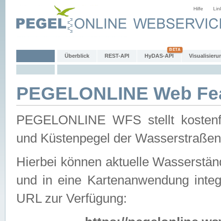
Hilfe
Lin
Überblick
REST-API
HyDAS-API
Visualisieru
PEGELONLINE Web Feat
PEGELONLINE WFS stellt kostenfr
und Küstenpegel der Wasserstraßen
Hierbei können aktuelle Wasserstän
und in eine Kartenanwendung integ
URL zur Verfügung: