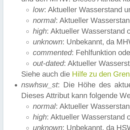
low
: Aktueller Wasserstand 
normal
: Aktueller Wassers
high
: Aktueller Wasserstand
unknown
: Unbekannt, da MH
commented
: Fehlfunktion ode
out-dated
: Aktueller Wasserst
Siehe auch die
Hilfe zu den Gre
nswhsw_st
: Die Höhe des aktu
Dieses Attribut kann folgende W
normal
: Aktueller Wassersta
high
: Aktueller Wasserstand
unknown
: Unbekannt, da HSW