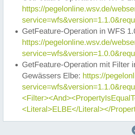
https://pegelonline.wsv.de/webser
service=wfs&version=1.1.0&req
GetFeature-Operation in WFS 1.
https://pegelonline.wsv.de/webser
service=wfs&version=1.0.0&req
GetFeature-Operation mit Filter 
Gewässers Elbe:
https://pegelon
service=wfs&version=1.1.0&req
<Filter><And><PropertyIsEqua
<Literal>ELBE</Literal></Proper