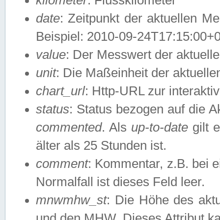
date
: Zeitpunkt der aktuellen M
Beispiel: 2010-09-24T17:15:00+
value
: Der Messwert der aktuel
unit
: Die Maßeinheit der aktuell
chart_url
: Http-URL zur interakti
status
: Status bezogen auf die A
commented
. Als
up-to-date
gilt 
älter als 25 Stunden ist.
comment
: Kommentar, z.B. bei 
Normalfall ist dieses Feld leer.
mnwmhw_st
: Die Höhe des ak
und den MHW. Dieses Attribut k