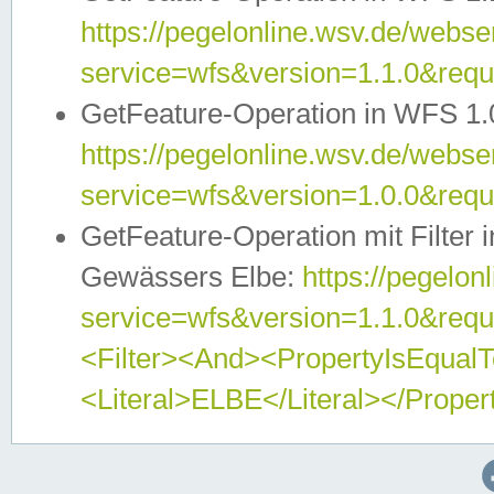
https://pegelonline.wsv.de/webser
service=wfs&version=1.1.0&req
GetFeature-Operation in WFS 1.
https://pegelonline.wsv.de/webser
service=wfs&version=1.0.0&req
GetFeature-Operation mit Filter 
Gewässers Elbe:
https://pegelon
service=wfs&version=1.1.0&req
<Filter><And><PropertyIsEqua
<Literal>ELBE</Literal></Proper