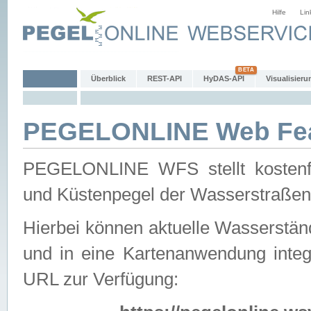
Hilfe
Lin
Überblick
REST-API
HyDAS-API
Visualisieru
PEGELONLINE Web Feat
PEGELONLINE WFS stellt kostenfr
und Küstenpegel der Wasserstraßen
Hierbei können aktuelle Wasserstän
und in eine Kartenanwendung integ
URL zur Verfügung: