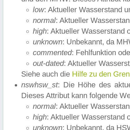
low
: Aktueller Wasserstand 
normal
: Aktueller Wassers
high
: Aktueller Wasserstand
unknown
: Unbekannt, da MH
commented
: Fehlfunktion ode
out-dated
: Aktueller Wasserst
Siehe auch die
Hilfe zu den Gre
nswhsw_st
: Die Höhe des aktu
Dieses Attribut kann folgende W
normal
: Aktueller Wassersta
high
: Aktueller Wasserstand
unknown
: Unbekannt, da HSW