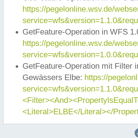
https://pegelonline.wsv.de/webser
service=wfs&version=1.1.0&req
GetFeature-Operation in WFS 1.
https://pegelonline.wsv.de/webser
service=wfs&version=1.0.0&req
GetFeature-Operation mit Filter 
Gewässers Elbe:
https://pegelon
service=wfs&version=1.1.0&req
<Filter><And><PropertyIsEqua
<Literal>ELBE</Literal></Proper