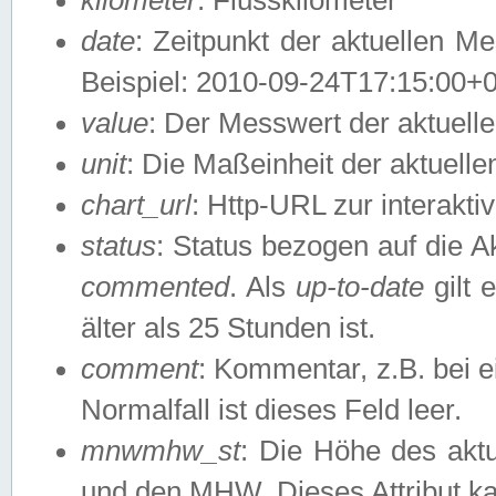
date
: Zeitpunkt der aktuellen M
Beispiel: 2010-09-24T17:15:00+
value
: Der Messwert der aktuel
unit
: Die Maßeinheit der aktuell
chart_url
: Http-URL zur interakti
status
: Status bezogen auf die A
commented
. Als
up-to-date
gilt 
älter als 25 Stunden ist.
comment
: Kommentar, z.B. bei 
Normalfall ist dieses Feld leer.
mnwmhw_st
: Die Höhe des ak
und den MHW. Dieses Attribut k