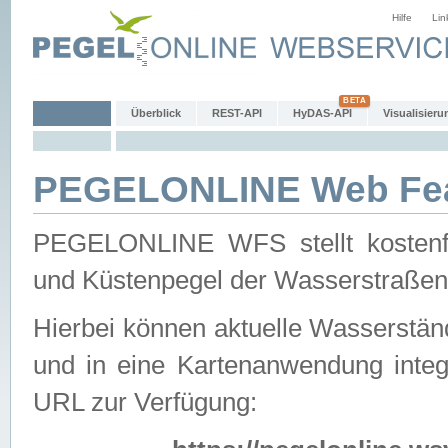
Hilfe
Lin
Überblick
REST-API
HyDAS-API
Visualisieru
PEGELONLINE Web Feat
PEGELONLINE WFS stellt kostenfr
und Küstenpegel der Wasserstraßen
Hierbei können aktuelle Wasserstän
und in eine Kartenanwendung integ
URL zur Verfügung: