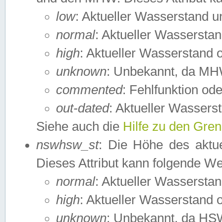
low
: Aktueller Wasserstand 
normal
: Aktueller Wassers
high
: Aktueller Wasserstand
unknown
: Unbekannt, da MH
commented
: Fehlfunktion ode
out-dated
: Aktueller Wasserst
Siehe auch die
Hilfe zu den Gre
nswhsw_st
: Die Höhe des aktu
Dieses Attribut kann folgende W
normal
: Aktueller Wassersta
high
: Aktueller Wasserstand
unknown
: Unbekannt, da HSW