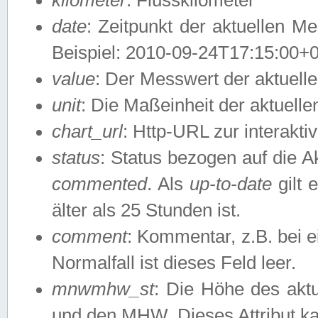
date
: Zeitpunkt der aktuellen M
Beispiel: 2010-09-24T17:15:00+
value
: Der Messwert der aktuel
unit
: Die Maßeinheit der aktuell
chart_url
: Http-URL zur interakti
status
: Status bezogen auf die A
commented
. Als
up-to-date
gilt 
älter als 25 Stunden ist.
comment
: Kommentar, z.B. bei 
Normalfall ist dieses Feld leer.
mnwmhw_st
: Die Höhe des ak
und den MHW. Dieses Attribut k