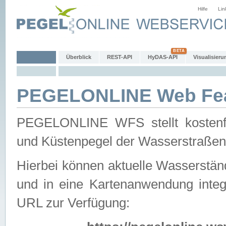
Hilfe
Lin
Überblick
REST-API
HyDAS-API
Visualisieru
PEGELONLINE Web Feat
PEGELONLINE WFS stellt kostenfr
und Küstenpegel der Wasserstraßen
Hierbei können aktuelle Wasserstän
und in eine Kartenanwendung integ
URL zur Verfügung: