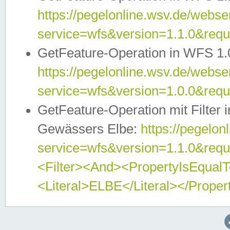
https://pegelonline.wsv.de/webser
service=wfs&version=1.1.0&req
GetFeature-Operation in WFS 1.
https://pegelonline.wsv.de/webser
service=wfs&version=1.0.0&req
GetFeature-Operation mit Filter 
Gewässers Elbe:
https://pegelon
service=wfs&version=1.1.0&req
<Filter><And><PropertyIsEqua
<Literal>ELBE</Literal></Proper