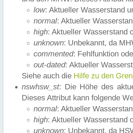
low
: Aktueller Wasserstand 
normal
: Aktueller Wassers
high
: Aktueller Wasserstand
unknown
: Unbekannt, da MH
commented
: Fehlfunktion ode
out-dated
: Aktueller Wasserst
Siehe auch die
Hilfe zu den Gre
nswhsw_st
: Die Höhe des aktu
Dieses Attribut kann folgende W
normal
: Aktueller Wassersta
high
: Aktueller Wasserstand
unknown
: Unbekannt, da HSW