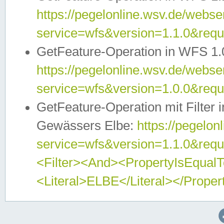
https://pegelonline.wsv.de/webser
service=wfs&version=1.1.0&req
GetFeature-Operation in WFS 1.
https://pegelonline.wsv.de/webser
service=wfs&version=1.0.0&req
GetFeature-Operation mit Filter 
Gewässers Elbe:
https://pegelon
service=wfs&version=1.1.0&req
<Filter><And><PropertyIsEqua
<Literal>ELBE</Literal></Proper