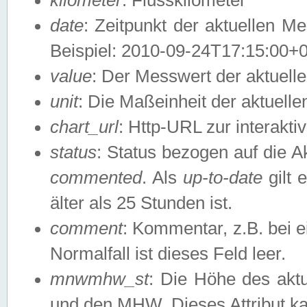
date
: Zeitpunkt der aktuellen M
Beispiel: 2010-09-24T17:15:00+
value
: Der Messwert der aktuel
unit
: Die Maßeinheit der aktuell
chart_url
: Http-URL zur interakti
status
: Status bezogen auf die A
commented
. Als
up-to-date
gilt 
älter als 25 Stunden ist.
comment
: Kommentar, z.B. bei 
Normalfall ist dieses Feld leer.
mnwmhw_st
: Die Höhe des ak
und den MHW. Dieses Attribut k