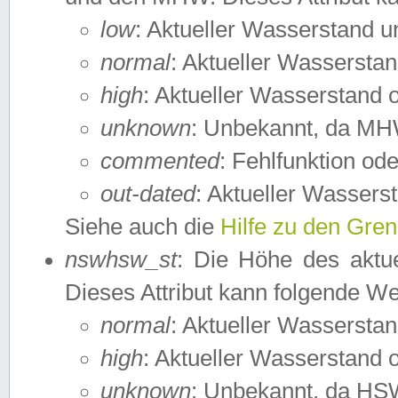
low
: Aktueller Wasserstand 
normal
: Aktueller Wassers
high
: Aktueller Wasserstand
unknown
: Unbekannt, da MH
commented
: Fehlfunktion ode
out-dated
: Aktueller Wasserst
Siehe auch die
Hilfe zu den Gre
nswhsw_st
: Die Höhe des aktu
Dieses Attribut kann folgende W
normal
: Aktueller Wassersta
high
: Aktueller Wasserstand
unknown
: Unbekannt, da HSW