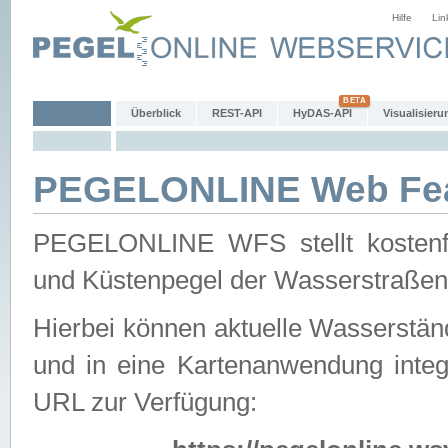
Hilfe
Lin
Überblick
REST-API
HyDAS-API
Visualisieru
PEGELONLINE Web Feat
PEGELONLINE WFS stellt kostenfr
und Küstenpegel der Wasserstraßen
Hierbei können aktuelle Wasserstän
und in eine Kartenanwendung integ
URL zur Verfügung: