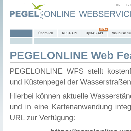
Hilfe
Lin
Überblick
REST-API
HyDAS-API
Visualisieru
PEGELONLINE Web Feat
PEGELONLINE WFS stellt kostenfr
und Küstenpegel der Wasserstraßen
Hierbei können aktuelle Wasserstän
und in eine Kartenanwendung integ
URL zur Verfügung: