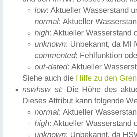
low
: Aktueller Wasserstand 
normal
: Aktueller Wassers
high
: Aktueller Wasserstand
unknown
: Unbekannt, da MH
commented
: Fehlfunktion ode
out-dated
: Aktueller Wasserst
Siehe auch die
Hilfe zu den Gre
nswhsw_st
: Die Höhe des aktu
Dieses Attribut kann folgende W
normal
: Aktueller Wassersta
high
: Aktueller Wasserstand
unknown
: Unbekannt, da HSW