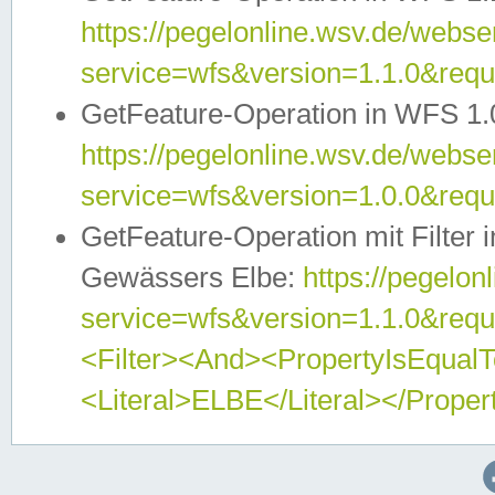
https://pegelonline.wsv.de/webser
service=wfs&version=1.1.0&req
GetFeature-Operation in WFS 1.
https://pegelonline.wsv.de/webser
service=wfs&version=1.0.0&req
GetFeature-Operation mit Filter 
Gewässers Elbe:
https://pegelon
service=wfs&version=1.1.0&req
<Filter><And><PropertyIsEqua
<Literal>ELBE</Literal></Proper