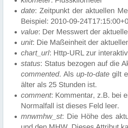
date
: Zeitpunkt der aktuellen M
Beispiel: 2010-09-24T17:15:00+
value
: Der Messwert der aktuel
unit
: Die Maßeinheit der aktuell
chart_url
: Http-URL zur interakti
status
: Status bezogen auf die A
commented
. Als
up-to-date
gilt 
älter als 25 Stunden ist.
comment
: Kommentar, z.B. bei 
Normalfall ist dieses Feld leer.
mnwmhw_st
: Die Höhe des ak
und den MHW. Dieses Attribut k