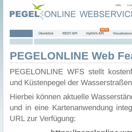
Hilfe
Lin
Überblick
REST-API
HyDAS-API
Visualisieru
PEGELONLINE Web Feat
PEGELONLINE WFS stellt kostenfr
und Küstenpegel der Wasserstraßen
Hierbei können aktuelle Wasserstän
und in eine Kartenanwendung integ
URL zur Verfügung: