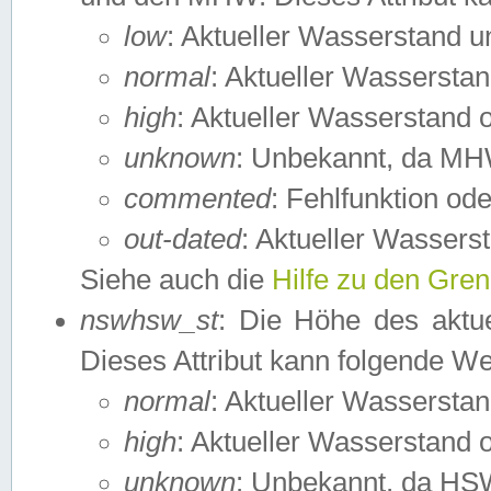
low
: Aktueller Wasserstand 
normal
: Aktueller Wassers
high
: Aktueller Wasserstand
unknown
: Unbekannt, da MH
commented
: Fehlfunktion ode
out-dated
: Aktueller Wasserst
Siehe auch die
Hilfe zu den Gre
nswhsw_st
: Die Höhe des aktu
Dieses Attribut kann folgende W
normal
: Aktueller Wassersta
high
: Aktueller Wasserstand
unknown
: Unbekannt, da HSW