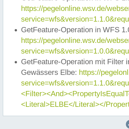
https://pegelonline.wsv.de/webser
service=wfs&version=1.1.0&req
GetFeature-Operation in WFS 1.
https://pegelonline.wsv.de/webser
service=wfs&version=1.0.0&req
GetFeature-Operation mit Filter 
Gewässers Elbe:
https://pegelon
service=wfs&version=1.1.0&req
<Filter><And><PropertyIsEqua
<Literal>ELBE</Literal></Proper