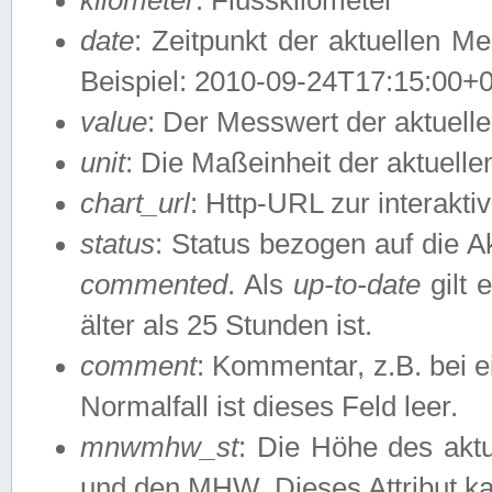
date
: Zeitpunkt der aktuellen M
Beispiel: 2010-09-24T17:15:00+
value
: Der Messwert der aktuel
unit
: Die Maßeinheit der aktuell
chart_url
: Http-URL zur interakti
status
: Status bezogen auf die A
commented
. Als
up-to-date
gilt 
älter als 25 Stunden ist.
comment
: Kommentar, z.B. bei 
Normalfall ist dieses Feld leer.
mnwmhw_st
: Die Höhe des ak
und den MHW. Dieses Attribut k