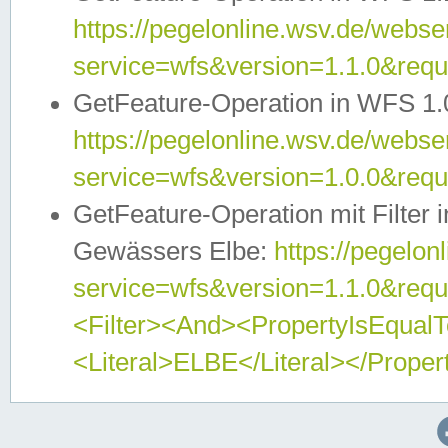
https://pegelonline.wsv.de/webser
service=wfs&version=1.1.0&req
GetFeature-Operation in WFS 1.
https://pegelonline.wsv.de/webser
service=wfs&version=1.0.0&req
GetFeature-Operation mit Filter 
Gewässers Elbe:
https://pegelon
service=wfs&version=1.1.0&req
<Filter><And><PropertyIsEqua
<Literal>ELBE</Literal></Proper