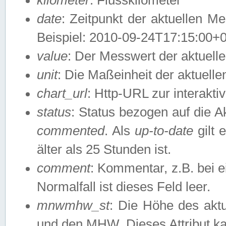
date
: Zeitpunkt der aktuellen M
Beispiel: 2010-09-24T17:15:00+
value
: Der Messwert der aktuel
unit
: Die Maßeinheit der aktuell
chart_url
: Http-URL zur interakti
status
: Status bezogen auf die A
commented
. Als
up-to-date
gilt 
älter als 25 Stunden ist.
comment
: Kommentar, z.B. bei 
Normalfall ist dieses Feld leer.
mnwmhw_st
: Die Höhe des ak
und den MHW. Dieses Attribut k