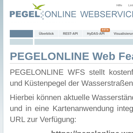
Hilfe
Lin
Überblick
REST-API
HyDAS-API
Visualisieru
PEGELONLINE Web Feat
PEGELONLINE WFS stellt kostenfr
und Küstenpegel der Wasserstraßen
Hierbei können aktuelle Wasserstän
und in eine Kartenanwendung integ
URL zur Verfügung: