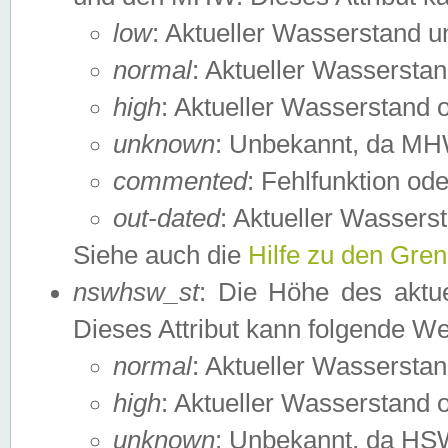
low
: Aktueller Wasserstand 
normal
: Aktueller Wassers
high
: Aktueller Wasserstand
unknown
: Unbekannt, da MH
commented
: Fehlfunktion ode
out-dated
: Aktueller Wasserst
Siehe auch die
Hilfe zu den Gre
nswhsw_st
: Die Höhe des aktu
Dieses Attribut kann folgende W
normal
: Aktueller Wassersta
high
: Aktueller Wasserstand
unknown
: Unbekannt, da HSW