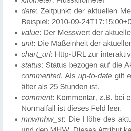
date
: Zeitpunkt der aktuellen M
Beispiel: 2010-09-24T17:15:00+
value
: Der Messwert der aktuel
unit
: Die Maßeinheit der aktuell
chart_url
: Http-URL zur interakti
status
: Status bezogen auf die A
commented
. Als
up-to-date
gilt 
älter als 25 Stunden ist.
comment
: Kommentar, z.B. bei 
Normalfall ist dieses Feld leer.
mnwmhw_st
: Die Höhe des ak
und den MHW. Dieses Attribut k