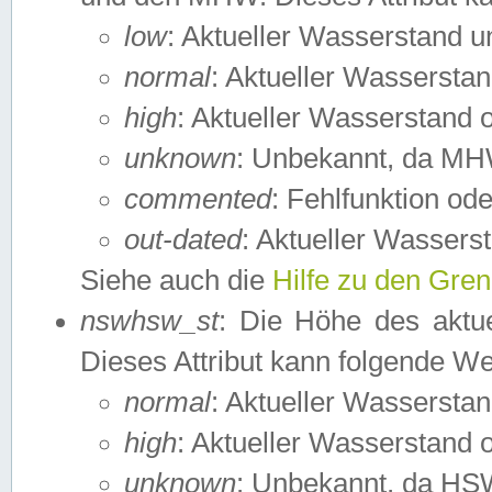
low
: Aktueller Wasserstand 
normal
: Aktueller Wassers
high
: Aktueller Wasserstand
unknown
: Unbekannt, da MH
commented
: Fehlfunktion ode
out-dated
: Aktueller Wasserst
Siehe auch die
Hilfe zu den Gre
nswhsw_st
: Die Höhe des aktu
Dieses Attribut kann folgende W
normal
: Aktueller Wassersta
high
: Aktueller Wasserstand
unknown
: Unbekannt, da HSW