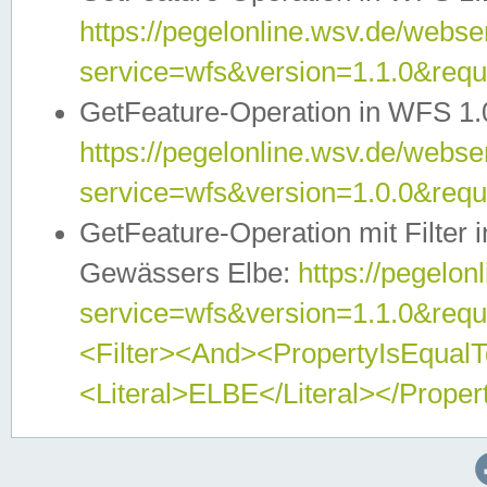
https://pegelonline.wsv.de/webser
service=wfs&version=1.1.0&req
GetFeature-Operation in WFS 1.
https://pegelonline.wsv.de/webser
service=wfs&version=1.0.0&req
GetFeature-Operation mit Filter 
Gewässers Elbe:
https://pegelon
service=wfs&version=1.1.0&req
<Filter><And><PropertyIsEqua
<Literal>ELBE</Literal></Proper