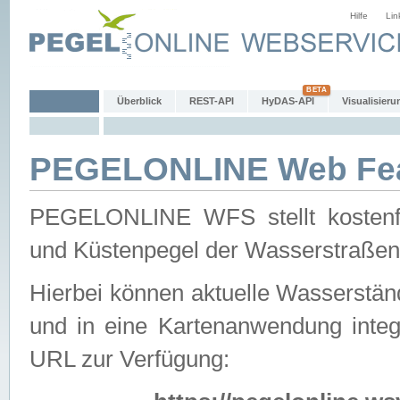
Hilfe
Lin
Überblick
REST-API
HyDAS-API
Visualisieru
PEGELONLINE Web Feat
PEGELONLINE WFS stellt kostenfr
und Küstenpegel der Wasserstraßen
Hierbei können aktuelle Wasserstän
und in eine Kartenanwendung integ
URL zur Verfügung: