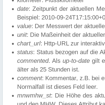
date
: Zeitpunkt der aktuellen M
Beispiel: 2010-09-24T17:15:00+
value
: Der Messwert der aktuel
unit
: Die Maßeinheit der aktuell
chart_url
: Http-URL zur interakti
status
: Status bezogen auf die A
commented
. Als
up-to-date
gilt 
älter als 25 Stunden ist.
comment
: Kommentar, z.B. bei 
Normalfall ist dieses Feld leer.
mnwmhw_st
: Die Höhe des ak
und den MHW. Dieses Attribut k