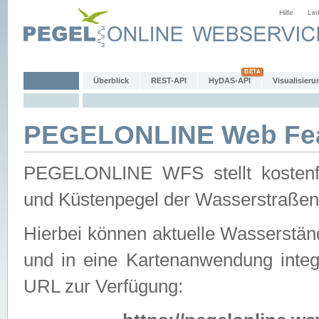
Hilfe
Lin
Überblick
REST-API
HyDAS-API
Visualisieru
PEGELONLINE Web Feat
PEGELONLINE WFS stellt kostenfr
und Küstenpegel der Wasserstraßen
Hierbei können aktuelle Wasserstän
und in eine Kartenanwendung integ
URL zur Verfügung: