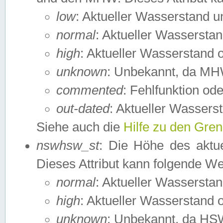
low
: Aktueller Wasserstand 
normal
: Aktueller Wassers
high
: Aktueller Wasserstand
unknown
: Unbekannt, da MH
commented
: Fehlfunktion ode
out-dated
: Aktueller Wasserst
Siehe auch die
Hilfe zu den Gre
nswhsw_st
: Die Höhe des aktu
Dieses Attribut kann folgende W
normal
: Aktueller Wassersta
high
: Aktueller Wasserstand
unknown
: Unbekannt, da HSW