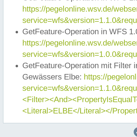
https://pegelonline.wsv.de/webser
service=wfs&version=1.1.0&req
GetFeature-Operation in WFS 1.
https://pegelonline.wsv.de/webser
service=wfs&version=1.0.0&req
GetFeature-Operation mit Filter 
Gewässers Elbe:
https://pegelon
service=wfs&version=1.1.0&req
<Filter><And><PropertyIsEqua
<Literal>ELBE</Literal></Proper